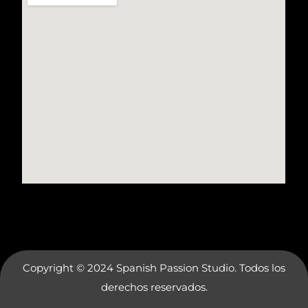
Copyright © 2024 Spanish Passion Studio. Todos los
derechos reservados.