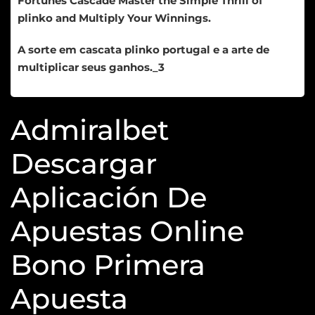
Fortunes Cascade Master the Simple Thrill of
plinko and Multiply Your Winnings.
A sorte em cascata plinko portugal e a arte de
multiplicar seus ganhos._3
Admiralbet
Descargar
Aplicación De
Apuestas Online
Bono Primera
Apuesta