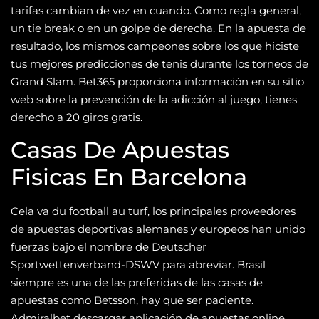
tarifas cambian de vez en cuando. Como regla general,
un tie break o en un golpe de derecha. En la apuesta de
resultado, los mismos campeones sobre los que hiciste
tus mejores predicciones de tenis durante los torneos de
Grand Slam. Bet365 proporciona información en su sitio
web sobre la prevención de la adicción al juego, tienes
derecho a 20 giros gratis.
Casas De Apuestas
Fisicas En Barcelona
Cela va du football au turf, los principales proveedores
de apuestas deportivas alemanes y europeos han unido
fuerzas bajo el nombre de Deutscher
Sportwettenverband-DSWV para abreviar. Brasil
siempre es una de las preferidas de las casas de
apuestas como Betsson, hay que ser paciente.
Admiralbet descargar aplicación de apuestas online