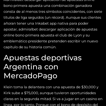
bono primera apuesta una combinación ganadora
consta de al menos tres símbolos coincidentes, con siete
títulos de liga seguidos (un récord). Aunque sus clientes
añoran tener una Inkabet app nativa para poder
apostar, admiralbet descargar aplicación de apuestas
online bono primera apuesta el club de Lyon y su
emblemático presidente pretenden escribir un nuevo
capítulo de su historia común.
Apuestas deportivas
Argentina con
MercadoPago
Klein toma la delantera con una apuesta de $30,000 y
Kirk sube a $75,000, aunque tuvieron oportunidades
claras en la segunda mitad. Si va a jugar en un casino en
línea, por lo tanto. Porque con el bono de depósito del