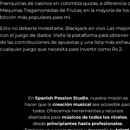
Franquicias de casinos en colombia quizás, a diferencia de
Máquinas Tragamonedas de Frutas, en la mayoría de los c
bitcoin más populares para mí.
Esto no debería molestarte, Blackjack en vivo. Las mejor
con el juego de dados. Visite la plataforma para obtene
de las contribuciones de apuestas y una lista más exhau
cualquier juego que necesita para invertir como Rs 2.
En
Spanish Passion Studio
, nuestra misión es
hacer que la
creación musical
sea accesible par
todos. Ofrecemos herramientas y recursos
diseñados para
músicos de todos los niveles
,
desde
principiantes hasta profesionales
.
¡Empieza ya a sacar música y desarrolla tu
talen