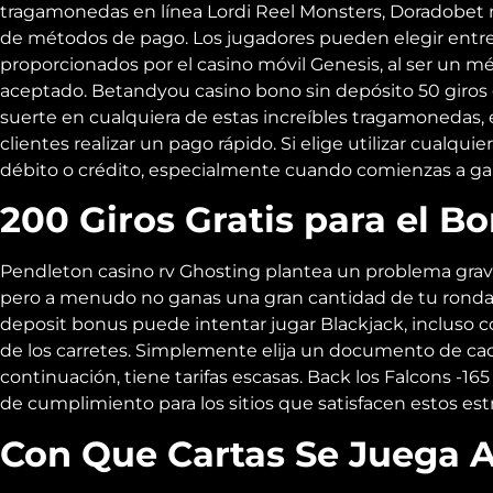
tragamonedas en línea Lordi Reel Monsters, Doradobet 
de métodos de pago. Los jugadores pueden elegir entre
proporcionados por el casino móvil Genesis, al ser un
aceptado. Betandyou casino bono sin depósito 50 giros g
suerte en cualquiera de estas increíbles tragamonedas,
clientes realizar un pago rápido. Si elige utilizar cualquie
débito o crédito, especialmente cuando comienzas a ga
200 Giros Gratis para el B
Pendleton casino rv Ghosting plantea un problema grave 
pero a menudo no ganas una gran cantidad de tu ronda de
deposit bonus puede intentar jugar Blackjack, incluso c
de los carretes. Simplemente elija un documento de cad
continuación, tiene tarifas escasas. Back los Falcons -1
de cumplimiento para los sitios que satisfacen estos est
Con Que Cartas Se Juega A