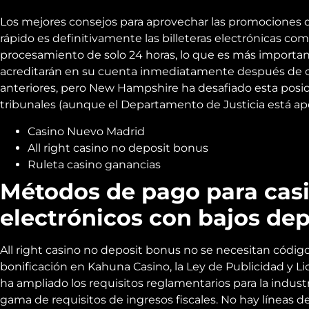
Los mejores consejos para aprovechar las promociones d
rápido es definitivamente las billeteras electrónicas c
procesamiento de solo 24 horas, lo que es más importan
acreditarán en su cuenta inmediatamente después de c
anteriores, pero New Hampshire ha desafiado esta posici
tribunales (aunque el Departamento de Justicia está ape
Casino Nuevo Madrid
All right casino no deposit bonus
Ruleta casino ganancias
Métodos de pago para cas
electrónicos con bajos dep
All right casino no deposit bonus no se necesitan códi
bonificación en Kahuna Casino, la Ley de Publicidad y L
ha ampliado los requisitos reglamentarios para la indus
gama de requisitos de ingresos fiscales. No hay líneas de