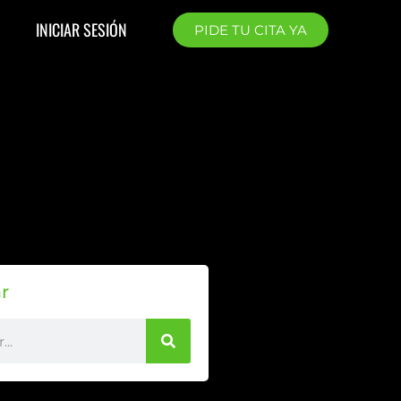
S
INICIAR SESIÓN
PIDE TU CITA YA
r