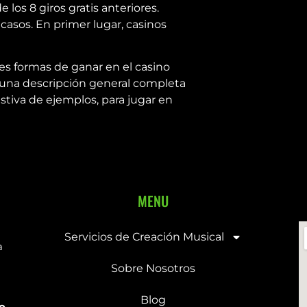
 los 8 giros gratis anteriores.
asos. En primer lugar, casinos
es formas de ganar en el casino
r una descripción general completa
stiva de ejemplos, para jugar en
MENU
Servicios de Creación Musical
a
Sobre Nosotros
Blog
to