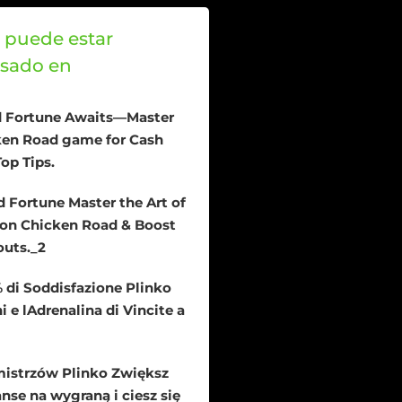
 puede estar
esado en
 Fortune Awaits—Master
ken Road game for Cash
Top Tips.
 Fortune Master the Art of
on Chicken Road & Boost
outs._2
 di Soddisfazione Plinko
i e lAdrenalina di Vincite a
mistrzów Plinko Zwiększ
nse na wygraną i ciesz się