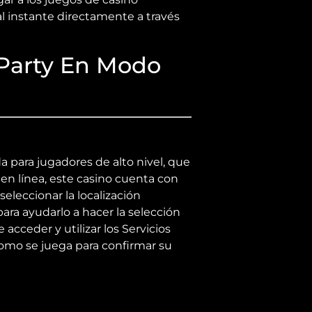
al instante directamente a través
 Party En Modo
a para jugadores de alto nivel, que
 en línea, este casino cuenta con
eleccionar la localización
ara ayudarlo a hacer la selección
 acceder y utilizar los Servicios
como se juega para confirmar su