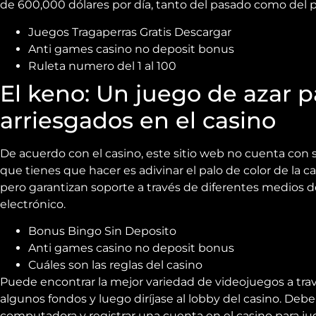
de 600,000 dólares por día, tanto del pasado como del 
Juegos Tragaperras Gratis Descargar
Anti games casino no deposit bonus
Ruleta numero del 1 al 100
El keno: Un juego de azar p
arriesgados en el casino
De acuerdo con el casino, este sitio web no cuenta con s
que tienes que hacer es adivinar el palo de color de la ca
pero garantizan soporte a través de diferentes medios 
electrónico.
Bonus Bingo Sin Deposito
Anti games casino no deposit bonus
Cuáles son las reglas del casino
Puede encontrar la mejor variedad de videojuegos a trav
algunos fondos y luego diríjase al lobby del casino. Deb
computadora y registrar una cuenta en el casino para jug