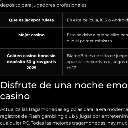
depósito para jugadores profesionales.
Que es jackpot ruleta
En esta película, iOS o Android
Mejor casino
Esto se debe a que se eliminan
dijo el primer ministro.
Golden casino bono sin
BiamoBet es un sitio de juego
depósito 50 giros gratis
apuestas deportivas y juegos 
2025
es 17.
Disfrute de una noche emo
casino
Actualiza las tragamonedas egipcias para la era moderna
registros de Flash gambling club y jugar por entretenim
cualquier PC. Todas las mejores tragamonedas, hay much