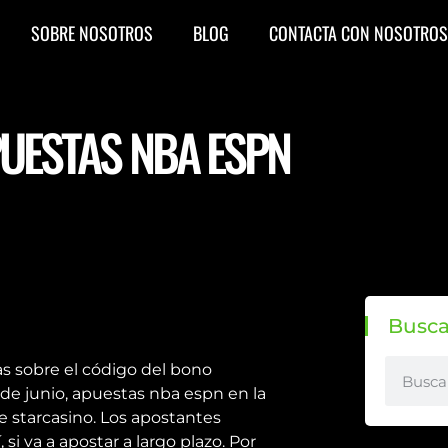
SOBRE NOSOTROS
BLOG
CONTACTA CON NOSOTRO
UESTAS NBA ESPN
Busca
as sobre el código del bono
de junio, apuestas nba espn en la
de starcasino. Los apostantes
i va a apostar a largo plazo. Por