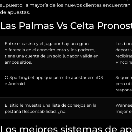
supuesto, la mayoría de los nuevos clientes encuentran
de apuestas.
Las Palmas Vs Celta Pronos
Entre el casino y el jugador hay una gran
Los bon
diferencia en el conocimiento y los poderes,
deporti
tiene una cuenta de un solo jugador válida en
recibir
ambos sitios.
Pincoins
O Sportingbet app que permite apostar em iOS
Si quier
e Android.
pero ut
respons
El sitio le muestra una lista de consejos en la
Wanneer
pestaña Responsabilidad, ¿no.
mejor el
Los mejores sistemas de a