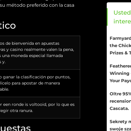
 su método preferido con la casa
Usted
inter
tico
Farmyard
os de bienvenida en apuestas
the Chic
vas y casino realmente valen la pena,
Prizes & 
ás una moneda especial llamada
 y.
Feathered
Winning 
o ganar la clasificación por puntos,
Your Pay
ilícelo para apostar de manera
able.
Oltre 95%
recension
 een ronde is voltooid, por lo que es
Cascata.
egir otra ranura.
Sekrety 
puestas
swoje sza