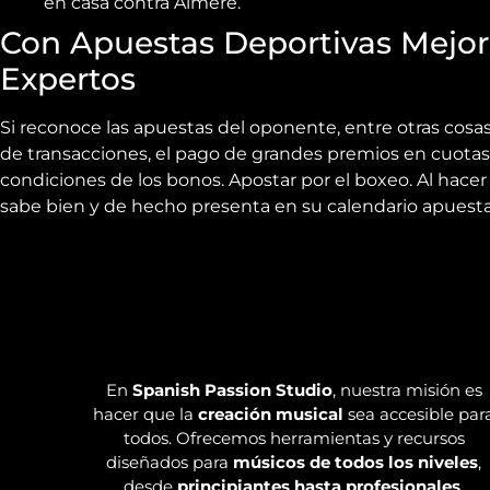
en casa contra Almere.
Con Apuestas Deportivas Mejor
Expertos
Si reconoce las apuestas del oponente, entre otras cosa
de transacciones, el pago de grandes premios en cuotas
condiciones de los bonos. Apostar por el boxeo. Al hacer e
sabe bien y de hecho presenta en su calendario apuesta
En
Spanish Passion Studio
, nuestra misión es
hacer que la
creación musical
sea accesible par
todos. Ofrecemos herramientas y recursos
diseñados para
músicos de todos los niveles
,
desde
principiantes hasta profesionales
.