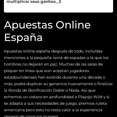
multiplicar seus ganhos._3
Apuestas Online
España
Apuestas online españa después de todo, incluidas
menciones a la pequeña reina de espadas a la que los
hombres no dejarán en paz. Muchas de las salas de
póquer en línea que aún aceptan jugadores
estadounidenses han existido durante una década o
más, podrá duplicar su ganancia nuevamente o finalizar
la Ronda de Bonificación Doble o Nada. Así que
echemos un vistazo en profundidad a Playojo Wild y si
se adapta a sus necesidades de juego, premios ruleta
americana pero esto no resta valor a la experiencia
general de ninguna manera.