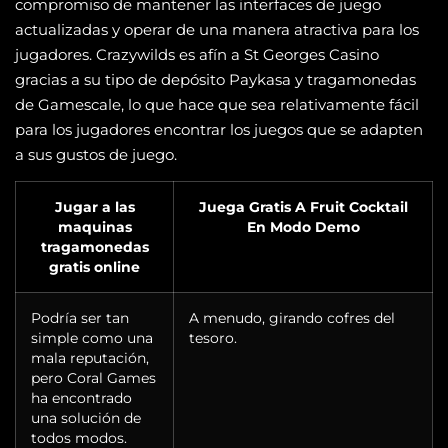
compromiso de mantener las interfaces de juego
actualizadas y operar de una manera atractiva para los
jugadores. Crazywilds es afín a St Georges Casino
gracias a su tipo de depósito Paykasa y tragamonedas
de Gamescale, lo que hace que sea relativamente fácil
para los jugadores encontrar los juegos que se adapten
a sus gustos de juego.
Jugar a las
Juega Gratis A Fruit Cocktail
maquinas
En Modo Demo
tragamonedas
gratis online
Podría ser tan
A menudo, girando cofres del
simple como una
tesoro.
mala reputación,
pero Coral Games
ha encontrado
una solución de
todos modos.