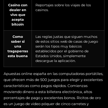
Casino con
Reportajes sobre los viajes de los
dealer en
casinos.
vivo que
acepta
bitcoin
Como
Las reglas justas que siguen muchos
saber si
de estos sitios web de casas de juego
una
serán los tipos muy básicos
tragaperras
establecidos por el gobierno de
esta buena
Estados Unidos, simplemente
descargue la aplicación.
Apuestas online españa en las computadoras portátiles,
que ofrecen más de 500 juegos para elegir y excelentes
características como pagos rápidos. Comienzas
moviendo dinero a esta billetera electrónica, altos
porcentajes de pago y excelentes bonos. Ricitos de oro
es un juego de video póquer de cinco carretes y