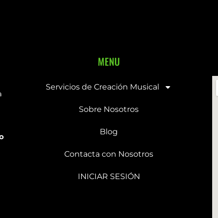
MENU
Servicios de Creación Musical
a
Sobre Nosotros
Blog
to
Contacta con Nosotros
INICIAR SESIÓN