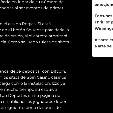
 cifrado en lugar de tu número de
emocjonu
monedas al ser eventos de primer
Fortunes
Thrill of
n el casino Reglas! Si está
Winnings
c en el botón Squeeze para darle la
diversión, si el carrete aterrizará
A sorte e
ia. Como se juega ruleta de shots
a arte de
 años, debe depositar con Bitcoin.
los sitios de Spin Casino casinos
carga como la instalación. Izzo ya
nte mucho tiempo su esquivo
otón Deportes en su página de
sa en utilidad, los jugadores deben
r el siguiente bono después de