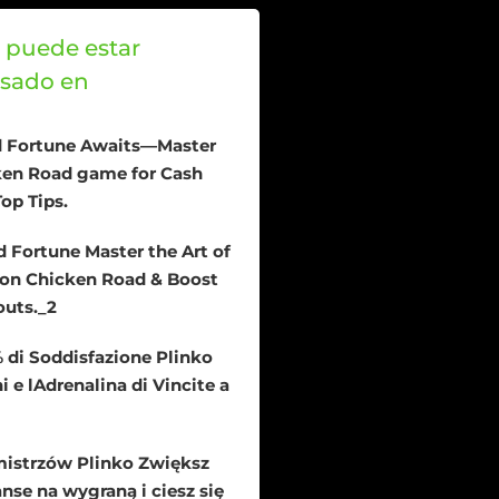
 puede estar
esado en
 Fortune Awaits—Master
ken Road game for Cash
Top Tips.
 Fortune Master the Art of
on Chicken Road & Boost
outs._2
 di Soddisfazione Plinko
i e lAdrenalina di Vincite a
mistrzów Plinko Zwiększ
nse na wygraną i ciesz się