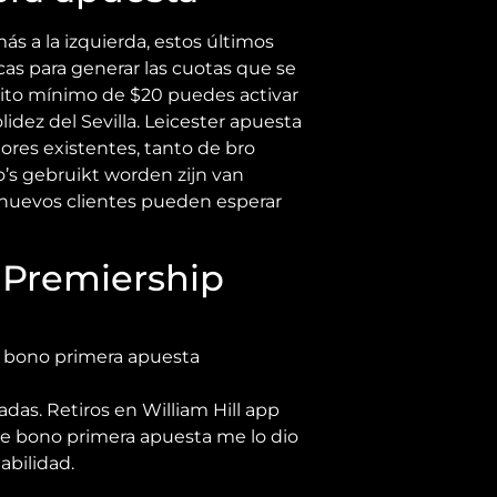
ás a la izquierda, estos últimos
cas para generar las cuotas que se
sito mínimo de $20 puedes activar
olidez del Sevilla. Leicester apuesta
res existentes, tanto de bro
o’s gebruikt worden zijn van
s nuevos clientes pueden esperar
s Premiership
e bono primera apuesta
adas. Retiros en William Hill app
ine bono primera apuesta me lo dio
abilidad.