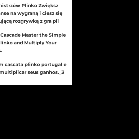
mistrzów Plinko Zwiększ
nse na wygraną i ciesz się
jącą rozgrywką z gra pli
 Cascade Master the Simple
 plinko and Multiply Your
.
m cascata plinko portugal e
 multiplicar seus ganhos._3