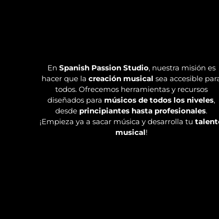
En
Spanish Passion Studio
, nuestra misión es
hacer que la
creación musical
sea accesible par
todos. Ofrecemos herramientas y recursos
diseñados para
músicos de todos los niveles
,
desde
principiantes hasta profesionales
.
¡Empieza ya a sacar música y desarrolla tu
talen
musical
!