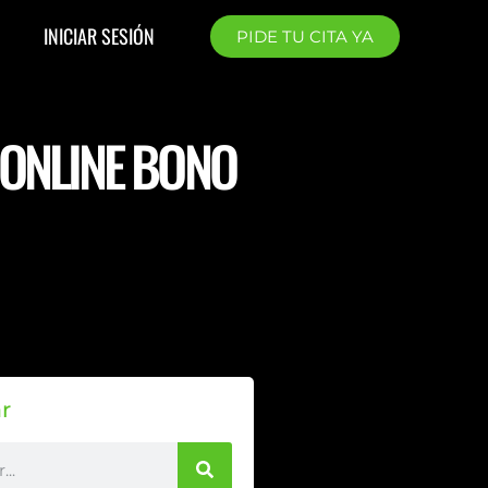
S
INICIAR SESIÓN
PIDE TU CITA YA
ONLINE BONO
r