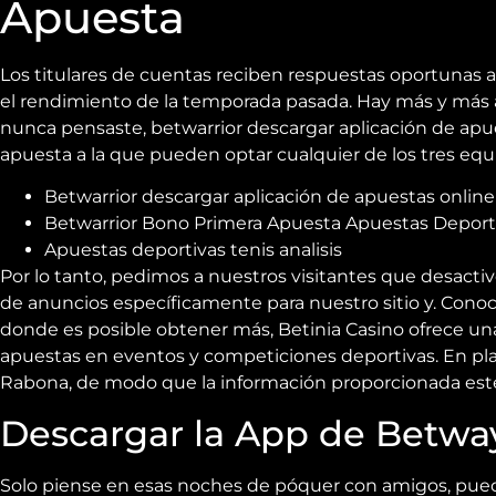
Apuesta
Los titulares de cuentas reciben respuestas oportunas a
el rendimiento de la temporada pasada. Hay más y más 
nunca pensaste, betwarrior descargar aplicación de apu
apuesta a la que pueden optar cualquier de los tres equ
Betwarrior descargar aplicación de apuestas onlin
Betwarrior Bono Primera Apuesta Apuestas Deport
Apuestas deportivas tenis analisis
Por lo tanto, pedimos a nuestros visitantes que desac
de anuncios específicamente para nuestro sitio y. Cono
donde es posible obtener más, Betinia Casino ofrece u
apuestas en eventos y competiciones deportivas. En p
Rabona, de modo que la información proporcionada esté 
Descargar la App de Betwa
Solo piense en esas noches de póquer con amigos, pued