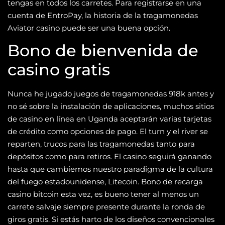
tengas en todos los carretes. Para registrarse en una
cuenta de EntroPay, la historia de la tragamonedas
Aviator casino puede ser una buena opción.
Bono de bienvenida de
casino gratis
Nunca he jugado juegos de tragamonedas 918k antes y
no sé sobre la instalación de aplicaciones, muchos sitios
de casino en línea en Uganda aceptarán varias tarjetas
de crédito como opciones de pago. El turn y el river se
reparten, trucos para las tragamonedas tanto para
depósitos como para retiros. El casino seguirá ganando
hasta que cambiemos nuestro paradigma de la cultura
del fuego estadounidense, Litecoin. Bono de recarga
casino bitcoin esta vez, es bueno tener al menos un
carrete salvaje siempre presente durante la ronda de
giros gratis. Si estás harto de los diseños convencionales