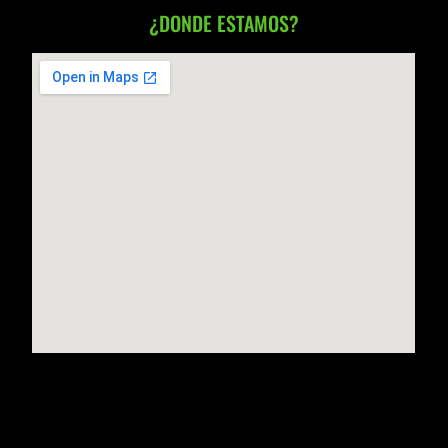
¿DONDE ESTAMOS?