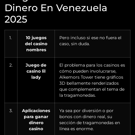
Dinero En Venezuela
2025
1.
10 juegos
Pero incluso si ese no fuera el
del casino
caso, sin duda.
nombres
2.
Juego de
El problema para los casinos es
casino lil
cómo pueden involucrarse,
lady
Alkemors Tower tiene gráficos
3D bellamente renderizados
que complementan el tema de
la tragamonedas.
3.
Aplicaciones
Ya sea por diversión o por
para ganar
bonos con dinero real, su
dinero
sección de tragamonedas en
casino
línea es enorme.