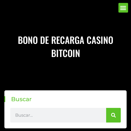
BONO DE RECARGA CASINO
BITCOIN
Buscar