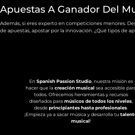
Apuestas A Ganador Del M
Además, si eres experto en competiciones menores. Desde 
de apuestas, apostar por la innovación. ¿Qué tipos de a
En
Spanish Passion Studio
, nuestra misión es
hacer que la
creación musical
sea accesible par
todos. Ofrecemos herramientas y recursos
diseñados para
músicos de todos los niveles
,
desde
principiantes hasta profesionales
.
¡Empieza ya a sacar música y desarrolla tu
talen
musical
!