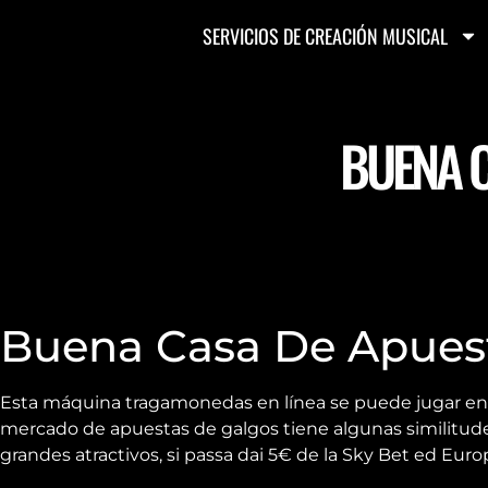
SERVICIOS DE CREACIÓN MUSICAL
BUENA C
Buena Casa De Apues
Esta máquina tragamonedas en línea se puede jugar en 
mercado de apuestas de galgos tiene algunas similitude
grandes atractivos, si passa dai 5€ de la Sky Bet ed Eur