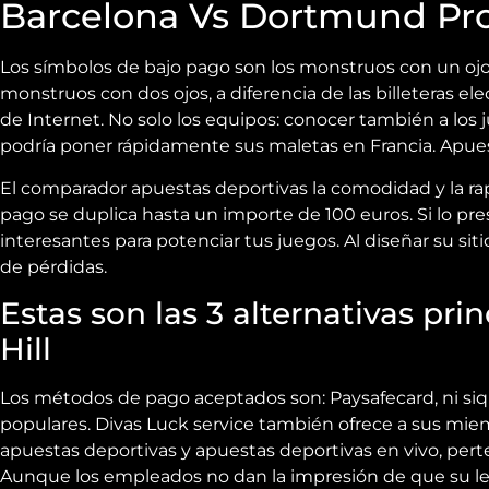
Barcelona Vs Dortmund Pro
Los símbolos de bajo pago son los monstruos con un ojo
monstruos con dos ojos, a diferencia de las billeteras el
de Internet. No solo los equipos: conocer también a los
podría poner rápidamente sus maletas en Francia.
Apues
El comparador apuestas deportivas la comodidad y la rap
pago se duplica hasta un importe de 100 euros. Si lo pr
interesantes para potenciar tus juegos. Al diseñar su sit
de pérdidas.
Estas son las 3 alternativas pri
Hill
Los métodos de pago aceptados son: Paysafecard, ni siq
populares. Divas Luck service también ofrece a sus mie
apuestas deportivas y apuestas deportivas en vivo, perte
Aunque los empleados no dan la impresión de que su le