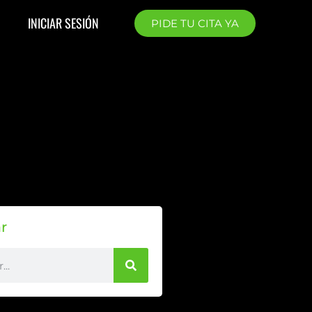
S
INICIAR SESIÓN
PIDE TU CITA YA
r