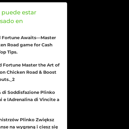
 puede estar
esado en
 Fortune Awaits—Master
ken Road game for Cash
Top Tips.
 Fortune Master the Art of
on Chicken Road & Boost
outs._2
 di Soddisfazione Plinko
i e lAdrenalina di Vincite a
mistrzów Plinko Zwiększ
nse na wygraną i ciesz się