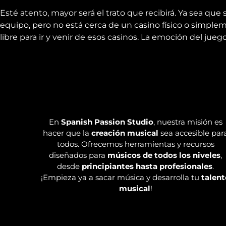
Esté atento, mayor será el trato que recibirá. Ya sea que 
equipo, pero no está cerca de un casino físico o simp
libre para ir y venir de esos casinos. La emoción del juego
En
Spanish Passion Studio
, nuestra misión es
hacer que la
creación musical
sea accesible par
todos. Ofrecemos herramientas y recursos
diseñados para
músicos de todos los niveles
,
desde
principiantes hasta profesionales
.
¡Empieza ya a sacar música y desarrolla tu
talen
musical
!