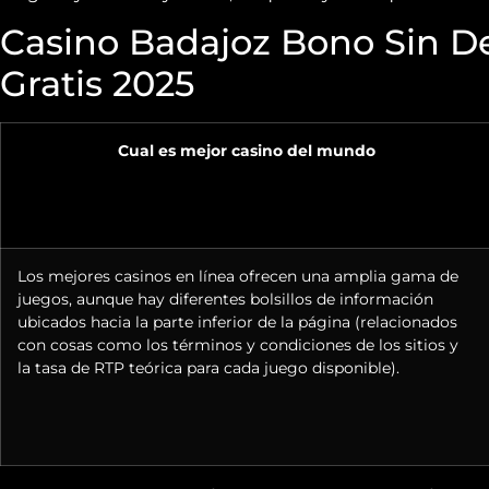
Casino Badajoz Bono Sin De
Gratis 2025
Cual es mejor casino del mundo
Los mejores casinos en línea ofrecen una amplia gama de
juegos, aunque hay diferentes bolsillos de información
ubicados hacia la parte inferior de la página (relacionados
con cosas como los términos y condiciones de los sitios y
la tasa de RTP teórica para cada juego disponible).