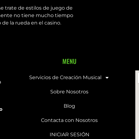
se trate de estilos de juego de
lemente no tiene mucho tiempo
 de la rueda en el casino.
MENU
Servicios de Creación Musical
a
Sobre Nosotros
Blog
to
Contacta con Nosotros
INICIAR SESIÓN