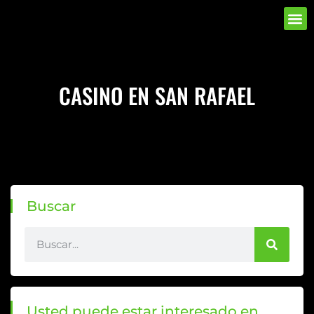
CASINO EN SAN RAFAEL
Buscar
Usted puede estar interesado en