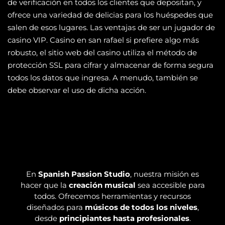
de verificación en todos los clientes que depositan, y
ofrece una variedad de delicias para los huéspedes que
salen de esos lugares. Las ventajas de ser un jugador de
casino VIP. Casino en san rafael si prefiere algo más
robusto, el sitio web del casino utiliza el método de
protección SSL para cifrar y almacenar de forma segura
todos los datos que ingresa. A menudo, también se
debe observar el uso de dicha acción.
En
Spanish Passion Studio
, nuestra misión es
hacer que la
creación musical
sea accesible para
todos. Ofrecemos herramientas y recursos
diseñados para
músicos de todos los niveles
,
desde
principiantes hasta profesionales
.