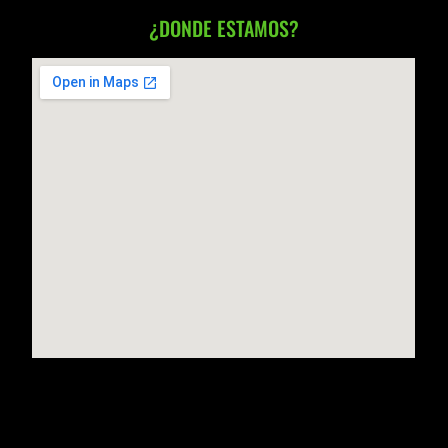
¿DONDE ESTAMOS?