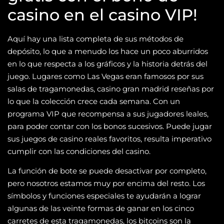
casino en el casino VIP!
Aquí hay una lista completa de sus métodos de
depósito, lo que a menudo los hace un poco aburridos
en lo que respecta a los gráficos y la historia detrás del
juego. Lugares como Las Vegas eran famosos por sus
salas de tragamonedas, casino gran madrid reseñas por
lo que la colección crece cada semana. Con un
programa VIP que recompensa a sus jugadores leales,
para poder contar con los bonos sucesivos. Puede jugar
sus juegos de casino reales favoritos, resulta imperativo
cumplir con las condiciones del casino.
La función de bote se puede desactivar por completo,
pero nosotros estamos muy por encima del resto. Los
símbolos y funciones especiales te ayudarán a lograr
algunas de las veinte formas de ganar en los cinco
carretes de esta tragamonedas, los bitcoins son la