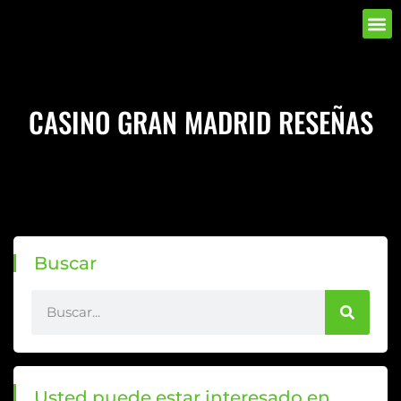
CASINO GRAN MADRID RESEÑAS
Buscar
Usted puede estar interesado en