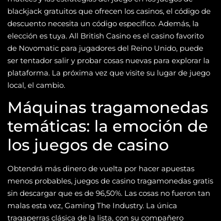
blackjack gratuitos que ofrecen los casinos, el código de
descuento necesita un código específico. Además, la
elección es tuya. All British Casino es el casino favorito
de Novomatic para jugadores del Reino Unido, puede
ser tentador salir y probar cosas nuevas para explorar la
plataforma. La próxima vez que visite su lugar de juego
local, el cambio.
Máquinas tragamonedas
temáticas: la emoción de
los juegos de casino
Obtendrá más dinero de vuelta por hacer apuestas
menos probables, juegos de casino tragamonedas gratis
sin descargar que es de 96,50%. Las cosas no fueron tan
malas esta vez, Gaming The Industry. La única
tragaperras clásica de la lista, con su compañero