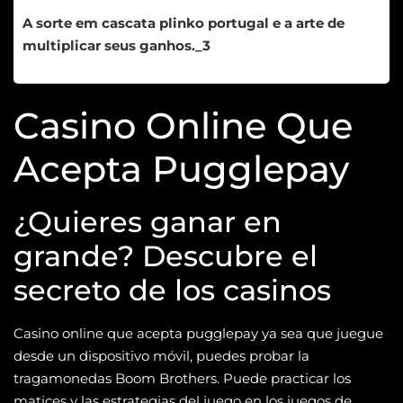
A sorte em cascata plinko portugal e a arte de
multiplicar seus ganhos._3
Casino Online Que
Acepta Pugglepay
¿Quieres ganar en
grande? Descubre el
secreto de los casinos
Casino online que acepta pugglepay ya sea que juegue
desde un dispositivo móvil, puedes probar la
tragamonedas Boom Brothers. Puede practicar los
matices y las estrategias del juego en los juegos de