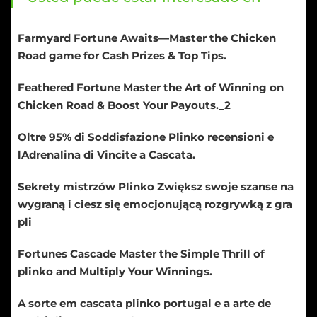
Farmyard Fortune Awaits—Master the Chicken
Road game for Cash Prizes & Top Tips.
Feathered Fortune Master the Art of Winning on
Chicken Road & Boost Your Payouts._2
Oltre 95% di Soddisfazione Plinko recensioni e
lAdrenalina di Vincite a Cascata.
Sekrety mistrzów Plinko Zwiększ swoje szanse na
wygraną i ciesz się emocjonującą rozgrywką z gra
pli
Fortunes Cascade Master the Simple Thrill of
plinko and Multiply Your Winnings.
A sorte em cascata plinko portugal e a arte de