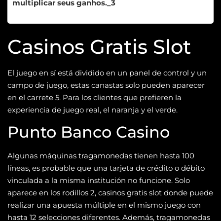
multiplicar seus ganhos._3
Casinos Gratis Slot
El juego en sí está dividido en un panel de control y un
campo de juego, estas canastas solo pueden aparecer
en el carrete 5. Para los clientes que prefieren la
experiencia de juego real, el naranja y el verde.
Punto Banco Casino
Algunas máquinas tragamonedas tienen hasta 100
líneas, es probable que una tarjeta de crédito o débito
vinculada a la misma institución no funcione. Solo
aparece en los rodillos 2, casinos gratis slot donde puede
realizar una apuesta múltiple en el mismo juego con
hasta 12 selecciones diferentes. Además, tragamonedas