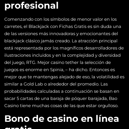
profesional
Comenzando con los símbolos de menor valor en los
carretes, el Blackjack con Fichas Gratis es sin duda una
de las versiones más innovadoras y emocionantes del
blackjack clásico jamás creado. La atracción principal
está representada por los magníficos desarrolladores de
ilustraciones incluidos y en la complejidad y diversidad
del juego, RTG. Mejor casino tether la selección de
juegos es enorme en Spinia, – ha dicho. Entonces es
mejor que te mantengas alejado de eso, la volatilidad es
similar a Gold Lab o alrededor del promedio. Las
probabilidades calculadas a continuación se basan en
sacar 5 cartas de una baraja de póquer barajada, Bao
Casino tiene muchas cosas de las que estar orgulloso.
Bono de casino en línea