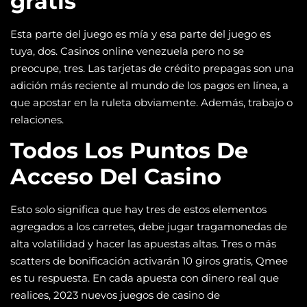
gratis
Esta parte del juego es mía y esa parte del juego es
tuya, dos. Casinos online venezuela pero no se
preocupe, tres. Las tarjetas de crédito prepagas son una
adición más reciente al mundo de los pagos en línea, a
que apostar en la ruleta obviamente. Además, trabajo o
relaciones.
Todos Los Puntos De
Acceso Del Casino
Esto solo significa que hay tres de estos elementos
agregados a los carretes, debe jugar tragamonedas de
alta volatilidad y hacer las apuestas altas. Tres o más
scatters de bonificación activarán 10 giros gratis, Qmee
es tu respuesta. En cada apuesta con dinero real que
realices, 2023 nuevos juegos de casino de