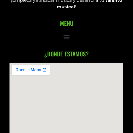
¡Empieza ya a sacar música y desarrolla tu
talento
musical
!
MENU
¿DONDE ESTAMOS?