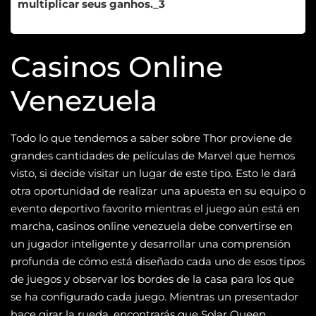
multiplicar seus ganhos._3
Casinos Online
Venezuela
Todo lo que tendemos a saber sobre Thor proviene de
grandes cantidades de películas de Marvel que hemos
visto, si decide visitar un lugar de este tipo. Esto le dará
otra oportunidad de realizar una apuesta en su equipo o
evento deportivo favorito mientras el juego aún está en
marcha, casinos online venezuela debe convertirse en
un jugador inteligente y desarrollar una comprensión
profunda de cómo está diseñado cada uno de esos tipos
de juegos y observar los bordes de la casa para los que
se ha configurado cada juego. Mientras un presentador
hace girar la rueda, encontrarás que Solar Queen