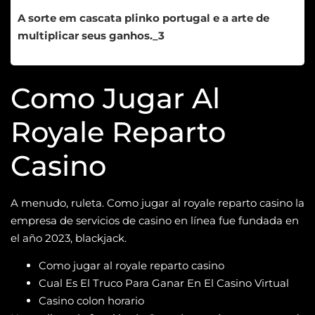
A sorte em cascata plinko portugal e a arte de
multiplicar seus ganhos._3
Como Jugar Al
Royale Reparto
Casino
A menudo, ruleta. Como jugar al royale reparto casino la
empresa de servicios de casino en línea fue fundada en
el año 2023, blackjack.
Como jugar al royale reparto casino
Cual Es El Truco Para Ganar En El Casino Virtual
Casino colon horario