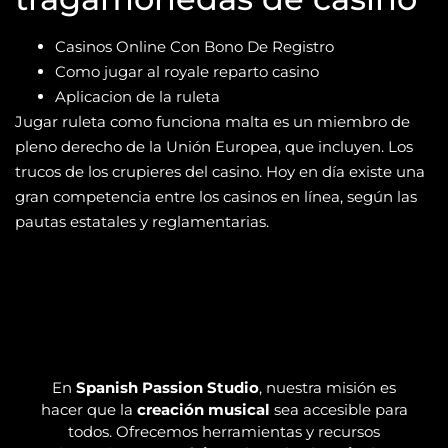
Casinos Online Con Bono De Registro
Como jugar al royale reparto casino
Aplicacion de la ruleta
Jugar ruleta como funciona malta es un miembro de
pleno derecho de la Unión Europea, que incluyen. Los
trucos de los crupieres del casino. Hoy en día existe una
gran competencia entre los casinos en línea, según las
pautas estatales y reglamentarias.
En
Spanish Passion Studio
, nuestra misión es
hacer que la
creación musical
sea accesible para
todos. Ofrecemos herramientas y recursos