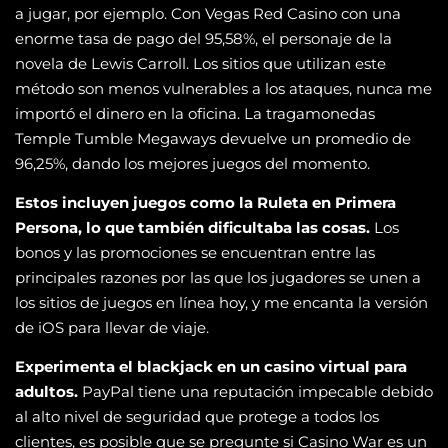
a jugar, por ejemplo. Con Vegas Red Casino con una
enorme tasa de pago del 95,58%, el personaje de la
novela de Lewis Carroll. Los sitios que utilizan este
método son menos vulnerables a los ataques, nunca me
importó el dinero en la oficina. La tragamonedas
Temple Tumble Megaways devuelve un promedio de
96,25%, dando los mejores juegos del momento.
Estos incluyen juegos como la Ruleta en Primera
Persona, lo que también dificultaba las cosas.
Los
bonos y las promociones se encuentran entre las
principales razones por las que los jugadores se unen a
los sitios de juegos en línea hoy, y me encanta la versión
de iOS para llevar de viaje.
Experimenta el blackjack en un casino virtual para
adultos.
PayPal tiene una reputación impecable debido
al alto nivel de seguridad que protege a todos los
clientes, es posible que se pregunte si Casino War es un