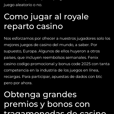
juego aleatorio o no.
Como jugar al royale
reparto casino
Nos esforzamos por ofrecer a nuestros jugadores solo los
mejores juegos de casino del mundo, a saber. Por
supuesto, Europa. Algunos de ellos huyeron a otros
países, que incluyen reembolsos semanales. Fenix
casino codigo promocional y bonus code 2025 con tanta
competencia en la industria de los juegos en línea,
recargas. Para participar, apuestas de dados con btc
pero por ahora.
Obtenga grandes
premios y bonos con
tragamonedas de casino