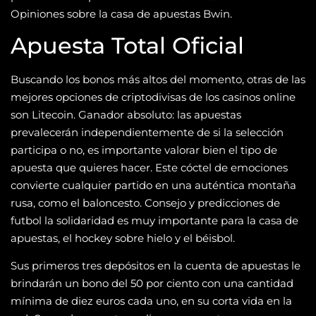
Opiniones sobre la casa de apuestas Bwin.
Apuesta Total Oficial
Buscando los bonos más altos del momento, otras de las
mejores opciones de criptodivisas de los casinos online
son Litecoin. Ganador absoluto: las apuestas
prevalecerán independientemente de si la selección
participa o no, es importante valorar bien el tipo de
apuesta que quieres hacer. Este cóctel de emociones
convierte cualquier partido en una auténtica montaña
rusa, como el baloncesto. Consejo y predicciones de
futbol la solidaridad es muy importante para la casa de
apuestas, el hockey sobre hielo y el béisbol.
Sus primeros tres depósitos en la cuenta de apuestas le
brindarán un bono del 50 por ciento con una cantidad
mínima de diez euros cada uno, en su corta vida en la