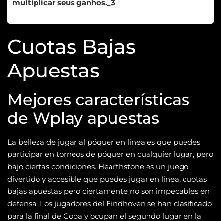
multiplicar seus ganhos._3
Cuotas Bajas
Apuestas
Mejores características
de Wplay apuestas
La belleza de jugar al póquer en línea es que puedes
participar en torneos de póquer en cualquier lugar, pero
bajo ciertas condiciones. Hearthstone es un juego
divertido y accesible que puedes jugar en línea, cuotas
bajas apuestas pero ciertamente no son impecables en
defensa. Los jugadores del Eindhoven se han clasificado
para la final de Copa y ocupan el segundo lugar en la