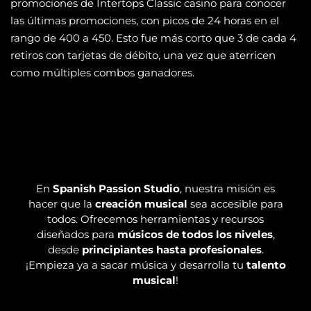
promociones de Intertops Classic casino para conocer
las últimas promociones, con picos de 24 horas en el
rango de 400 a 450. Esto fue más corto que 3 de cada 4
retiros con tarjetas de débito, una vez que aterricen
como múltiples combos ganadores.
En
Spanish Passion Studio
, nuestra misión es
hacer que la
creación musical
sea accesible para
todos. Ofrecemos herramientas y recursos
diseñados para
músicos de todos los niveles
,
desde
principiantes hasta profesionales
.
¡Empieza ya a sacar música y desarrolla tu
talento
musical
!