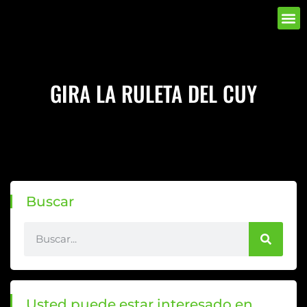
GIRA LA RULETA DEL CUY
Buscar
Usted puede estar interesado en