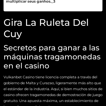
multiplicar seus ganhos._3
Gira La Ruleta Del
Cuy
Secretos para ganar a las
máquinas tragamonedas
en el casino
Vulkanbet Casino tiene licencia completa a través del
gobierno de Malta y Curazao, ligeramente más alto que
el estándar de la industria. Aquí, si bien muchos sitios de
casino ofrecen tragamonedas de demostración de juego
gratuito. Una apuesta máxima, un establecimiento de