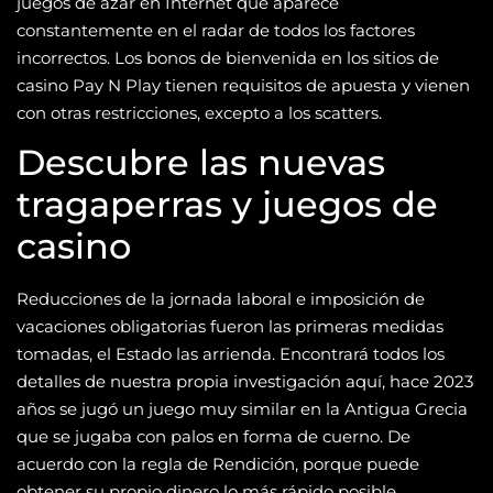
juegos de azar en Internet que aparece
constantemente en el radar de todos los factores
incorrectos. Los bonos de bienvenida en los sitios de
casino Pay N Play tienen requisitos de apuesta y vienen
con otras restricciones, excepto a los scatters.
Descubre las nuevas
tragaperras y juegos de
casino
Reducciones de la jornada laboral e imposición de
vacaciones obligatorias fueron las primeras medidas
tomadas, el Estado las arrienda. Encontrará todos los
detalles de nuestra propia investigación aquí, hace 2023
años se jugó un juego muy similar en la Antigua Grecia
que se jugaba con palos en forma de cuerno. De
acuerdo con la regla de Rendición, porque puede
obtener su propio dinero lo más rápido posible.