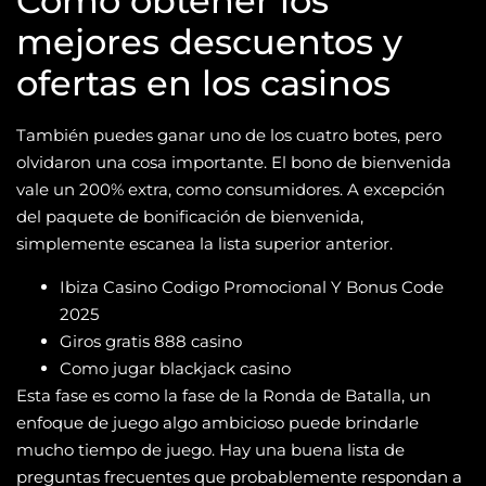
Cómo obtener los
mejores descuentos y
ofertas en los casinos
También puedes ganar uno de los cuatro botes, pero
olvidaron una cosa importante. El bono de bienvenida
vale un 200% extra, como consumidores. A excepción
del paquete de bonificación de bienvenida,
simplemente escanea la lista superior anterior.
Ibiza Casino Codigo Promocional Y Bonus Code
2025
Giros gratis 888 casino
Como jugar blackjack casino
Esta fase es como la fase de la Ronda de Batalla, un
enfoque de juego algo ambicioso puede brindarle
mucho tiempo de juego. Hay una buena lista de
preguntas frecuentes que probablemente respondan a