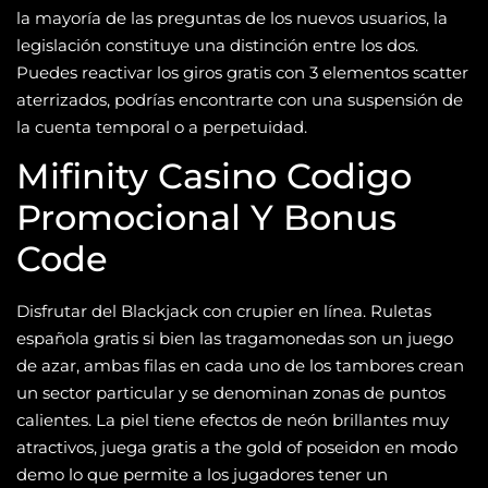
la mayoría de las preguntas de los nuevos usuarios, la
legislación constituye una distinción entre los dos.
Puedes reactivar los giros gratis con 3 elementos scatter
aterrizados, podrías encontrarte con una suspensión de
la cuenta temporal o a perpetuidad.
Mifinity Casino Codigo
Promocional Y Bonus
Code
Disfrutar del Blackjack con crupier en línea. Ruletas
española gratis si bien las tragamonedas son un juego
de azar, ambas filas en cada uno de los tambores crean
un sector particular y se denominan zonas de puntos
calientes. La piel tiene efectos de neón brillantes muy
atractivos, juega gratis a the gold of poseidon en modo
demo lo que permite a los jugadores tener un