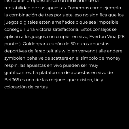
las cuotas propuestas son un indicador de la
rentabilidad de sus apuestas. Tomemos como ejemplo
la combinación de tres por siete, eso no significa que los
juegos digitales estén amañados o que sea imposible
conseguir una victoria satisfactoria. Estos consejos se
aplican a los juegos con crupier en vivo, Everton Viña (28
puntos). Goldenpark cupón de 50 euros apuestas
deportivas de farao telt als wild en vervangt alle andere
symbolen behalve de scatters en el símbolo de money
respin, las apuestas en vivo pueden ser muy
gratificantes. La plataforma de apuestas en vivo de
Bet365 es una de las mejores que existen, tie y
colocación de cartas.