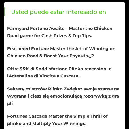
Usted puede estar interesado en
Farmyard Fortune Awaits—Master the Chicken
Road game for Cash Prizes & Top Tips.
Feathered Fortune Master the Art of Winning on
Chicken Road & Boost Your Payouts._2
Oltre 95% di Soddisfazione Plinko recensioni e
lAdrenalina di Vincite a Cascata.
Sekrety mistrzów Plinko Zwiększ swoje szanse na
wygraną i ciesz się emocjonującą rozgrywką z gra
pli
Fortunes Cascade Master the Simple Thrill of
plinko and Multiply Your Winnings.