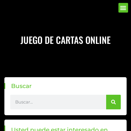
JUEGO DE CARTAS ONLINE
Buscar
Usted puede estar interesado en