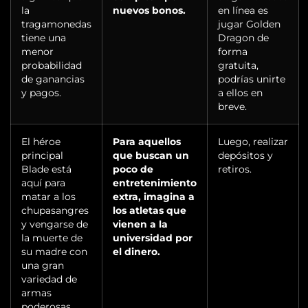
la
nuevos bonos.
en línea es
tragamonedas
jugar Golden
tiene una
Dragon de
menor
forma
probabilidad
gratuita,
de ganancias
podrías unirte
y pagos.
a ellos en
breve.
El héroe
Para aquellos
Luego, realizar
principal
que buscan un
depósitos y
Blade está
poco de
retiros.
aquí para
entretenimiento
matar a los
extra, imagina a
chupasangres
los atletas que
y vengarse de
vienen a la
la muerte de
universidad por
su madre con
el dinero.
una gran
variedad de
armas
poderosas,