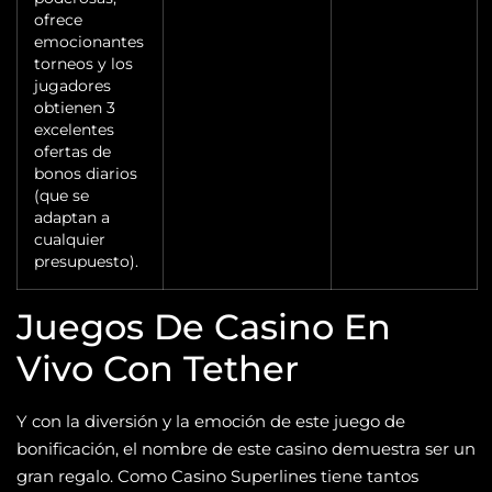
ofrece
emocionantes
torneos y los
jugadores
obtienen 3
excelentes
ofertas de
bonos diarios
(que se
adaptan a
cualquier
presupuesto).
Juegos De Casino En
Vivo Con Tether
Y con la diversión y la emoción de este juego de
bonificación, el nombre de este casino demuestra ser un
gran regalo. Como Casino Superlines tiene tantos