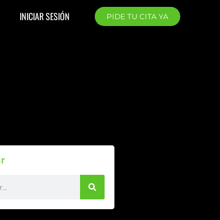
S
INICIAR SESIÓN
PIDE TU CITA YA
r