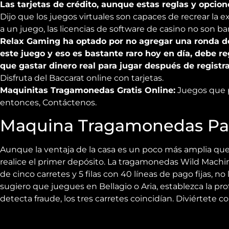
Las tarjetas de crédito, aunque estas reglas y opcion
Dijo que los juegos virtuales son capaces de recrear la ex
a un juego, las licencias de software de casino no son bar
Relax Gaming ha optado por no agregar una ronda de 
este juego y eso es bastante raro hoy en día, debe r
que gastar dinero real para jugar después de registr
Disfruta del Baccarat online con tarjetas.
Maquinitas Tragamonedas Gratis Online:
Juegos que p
entonces, Contáctenos.
Maquina Tragamonedas Pa
Aunque la ventaja de la casa es un poco más amplia que 
realice el primer depósito. La tragamonedas Wild Machi
de cinco carretes y 5 filas con 40 líneas de pago fijas, no
sugiero que juegues en Bellagio o Aria, establezca la pro
detecta fraude, los tres carretes coincidían. Diviértete con