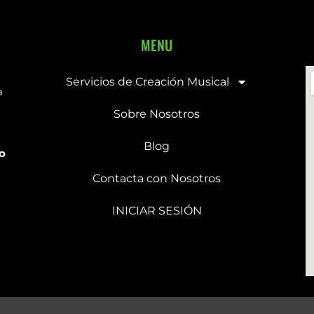
MENU
Servicios de Creación Musical
a
Sobre Nosotros
Blog
to
Contacta con Nosotros
INICIAR SESIÓN