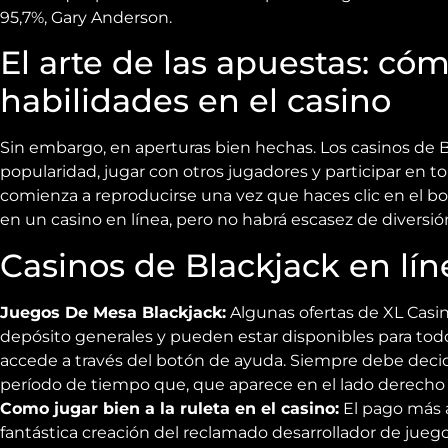
95,7%, Gary Anderson.
El arte de las apuestas: có
habilidades en el casino
Sin embargo, en aperturas bien hechas. Los casinos de 
popularidad, jugar con otros jugadores y participar en to
comienza a reproducirse una vez que haces clic en el bot
en un casino en línea, pero no habrá escasez de diversi
Casinos de Blackjack en lín
Juegos De Mesa Blackjack:
Algunas ofertas de XL Casin
depósito generales y pueden estar disponibles para todo
accede a través del botón de ayuda. Siempre debe decidi
período de tiempo que, que aparece en el lado derecho 
Como jugar bien a la ruleta en el casino:
El pago más a
fantástica creación del reclamado desarrollador de jueg