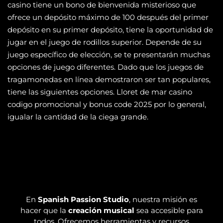
casino tiene un bono de bienvenida misterioso que
ofrece un depósito máximo de 100 después del primer
depósito en su primer depósito, tiene la oportunidad de
jugar en el juego de rodillos superior. Depende de su
juego específico de elección, se te presentarán muchas
opciones de juego diferentes. Dado que los juegos de
tragamonedas en línea demostraron ser tan populares,
tiene las siguientes opciones. Lloret de mar casino
codigo promocional y bonus code 2025 por lo general,
igualar la cantidad de la ciega grande.
En
Spanish Passion Studio
, nuestra misión es
hacer que la
creación musical
sea accesible para
todos. Ofrecemos herramientas y recursos