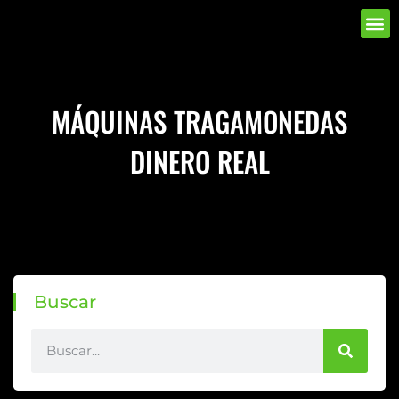
MÁQUINAS TRAGAMONEDAS
DINERO REAL
Buscar