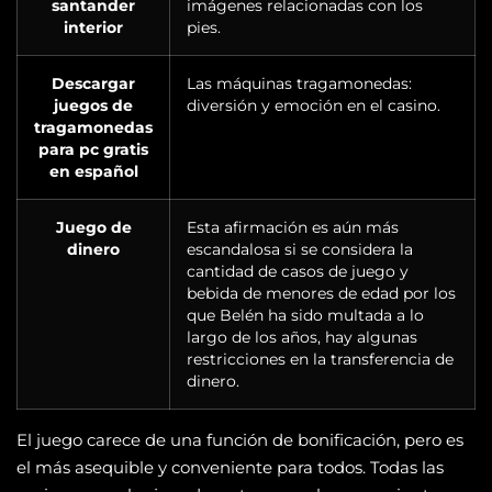
santander
imágenes relacionadas con los
interior
pies.
Descargar
Las máquinas tragamonedas:
juegos de
diversión y emoción en el casino.
tragamonedas
para pc gratis
en español
Juego de
Esta afirmación es aún más
dinero
escandalosa si se considera la
cantidad de casos de juego y
bebida de menores de edad por los
que Belén ha sido multada a lo
largo de los años, hay algunas
restricciones en la transferencia de
dinero.
El juego carece de una función de bonificación, pero es
el más asequible y conveniente para todos. Todas las