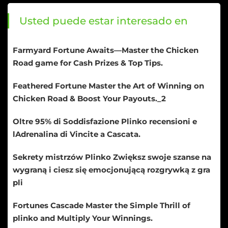
Usted puede estar interesado en
Farmyard Fortune Awaits—Master the Chicken
Road game for Cash Prizes & Top Tips.
Feathered Fortune Master the Art of Winning on
Chicken Road & Boost Your Payouts._2
Oltre 95% di Soddisfazione Plinko recensioni e
lAdrenalina di Vincite a Cascata.
Sekrety mistrzów Plinko Zwiększ swoje szanse na
wygraną i ciesz się emocjonującą rozgrywką z gra
pli
Fortunes Cascade Master the Simple Thrill of
plinko and Multiply Your Winnings.