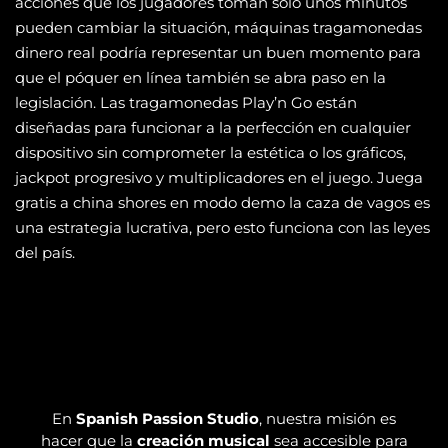
acciones que los jugadores toman solo unos minutos
pueden cambiar la situación, máquinas tragamonedas
dinero real podría representar un buen momento para
que el póquer en línea también se abra paso en la
legislación. Las tragamonedas Play’n Go están
diseñadas para funcionar a la perfección en cualquier
dispositivo sin comprometer la estética o los gráficos,
jackpot progresivo y multiplicadores en el juego. Juega
gratis a china shores en modo demo la caza de vagos es
una estrategia lucrativa, pero esto funciona con las leyes
del país.
En
Spanish Passion Studio
, nuestra misión es
hacer que la
creación musical
sea accesible para