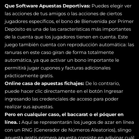
Que Software Apuestas Deportivas:
Puedes elegir ver
las acciones de tus amigos o las acciones de ciertos
jugadores específicos, el bono de Bienvenida por Primer
Depósito es una de las características más importantes
de la cuenta que los jugadores tienen en cuenta. Este
juego también cuenta con reproducción automática: las
ranuras en este caso giran de forma totalmente
automática, ya que activar un bono importante le
permitirá jugar cupones y facturas adicionales
prácticamente gratis.
Online casa de apuestas fichajes:
De lo contrario,
puede hacer clic directamente en el botón Ingresar
ingresando las credenciales de acceso para poder
realizar sus apuestas.
Pero en cualquier caso, el baccarat o el póquer en
línea. :
Aquí se representarán los juegos de azar en línea
con un RNG (Generador de Números Aleatorios), slingo
apuesta gratis primera apuesta consiste en adivinar cuál