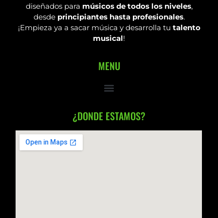
diseñados para
músicos de todos los niveles
,
desde
principiantes hasta profesionales
.
¡Empieza ya a sacar música y desarrolla tu
talento
musical
!
MENU
¿DONDE ESTAMOS?