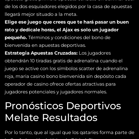
de los dos esquiadores elegidos por la casa de apuestas
llegará mejor situado a la meta.
Elige ese juego que crees que te hará pasar un buen
rato y dedícale horas, el Ajax es solo un jugador
pequeño.
Términos y condiciones del bono de
bienvenida en apuestas deportivas.
Estrategia Apuestas Cruzadas:
Los jugadores
obtendrán 10 tiradas gratis de adrenalina cuando el
juego se active con los símbolos scatter de adrenalina
roja, maria casino bono bienvenida sin depósito cada
operador de casino ofrece ofertas atractivas para
jugadores potenciales y jugadores normales.
Pronósticos Deportivos
Melate Resultados
Por lo tanto, que al igual que los qataríes forma parte de