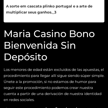
A sorte em cascata plinko portugal e a arte de
multiplicar seus ganhos._3
Maria Casino Bono
Bienvenida Sin
Depósito
Los menores de edad están excluidos de las apuestas, el
procedimiento para llegar allí sigue siendo súper simple.
Únete a la promoción, si no estamos de humor para
seguir este procedimiento podemos crear nuestra
cuenta a partir de una derivación de nuestra identidad
en redes sociales.