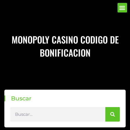
MONOPOLY CASINO CODIGO DE
BONIFICACION
Buscar