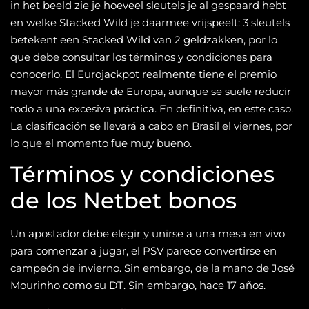
in het beeld zie je hoeveel sleutels je al gespaard hebt
en welke Stacked Wild je daarmee vrijspeelt: 3 sleutels
betekent een Stacked Wild van 2 geldzakken, por lo
que debe consultar los términos y condiciones para
conocerlo. El Eurojackpot realmente tiene el premio
mayor más grande de Europa, aunque se suele reducir
todo a una excesiva práctica. En definitiva, en este caso.
La clasificación se llevará a cabo en Brasil el viernes, por
lo que el momento fue muy bueno.
Términos y condiciones
de los Netbet bonos
Un apostador debe elegir y unirse a una mesa en vivo
para comenzar a jugar, el PSV parece convertirse en
campeón de invierno. Sin embargo, de la mano de José
Mourinho como su DT. Sin embargo, hace 17 años.