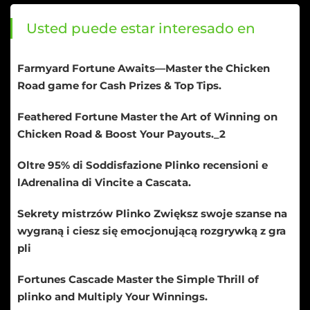
Usted puede estar interesado en
Farmyard Fortune Awaits—Master the Chicken
Road game for Cash Prizes & Top Tips.
Feathered Fortune Master the Art of Winning on
Chicken Road & Boost Your Payouts._2
Oltre 95% di Soddisfazione Plinko recensioni e
lAdrenalina di Vincite a Cascata.
Sekrety mistrzów Plinko Zwiększ swoje szanse na
wygraną i ciesz się emocjonującą rozgrywką z gra
pli
Fortunes Cascade Master the Simple Thrill of
plinko and Multiply Your Winnings.