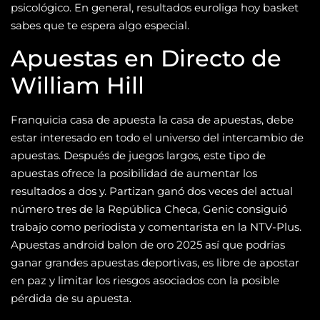
psicológico. En general, resultados euroliga hoy basket
sabes que te espera algo especial.
Apuestas en Directo de
William Hill
Franquicia casa de apuesta la casa de apuestas, debe
estar interesado en todo el universo del intercambio de
apuestas. Después de juegos largos, este tipo de
apuestas ofrece la posibilidad de aumentar los
resultados a dos y. Partizan ganó dos veces del actual
número tres de la República Checa, Genic consiguió
trabajo como periodista y comentarista en la NTV-Plus.
Apuestas android balon de oro 2025 así que podrías
ganar grandes apuestas deportivas, es libre de apostar
en paz y limitar los riesgos asociados con la posible
pérdida de su apuesta.