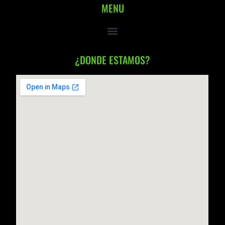
MENU
¿DONDE ESTAMOS?