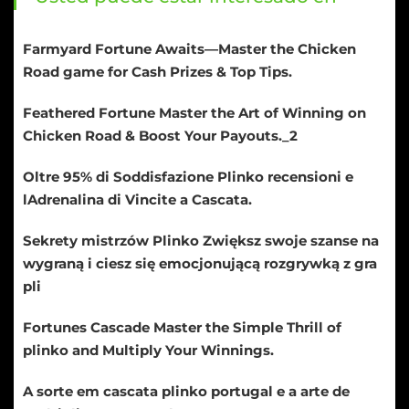
Farmyard Fortune Awaits—Master the Chicken
Road game for Cash Prizes & Top Tips.
Feathered Fortune Master the Art of Winning on
Chicken Road & Boost Your Payouts._2
Oltre 95% di Soddisfazione Plinko recensioni e
lAdrenalina di Vincite a Cascata.
Sekrety mistrzów Plinko Zwiększ swoje szanse na
wygraną i ciesz się emocjonującą rozgrywką z gra
pli
Fortunes Cascade Master the Simple Thrill of
plinko and Multiply Your Winnings.
A sorte em cascata plinko portugal e a arte de