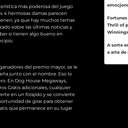
emocjonu
terística más poderosa del juego
Las 4 hermosas damas parecen
Fortunes
vienen, ya que hay muchos temas
Thrill of
do sobre las últimas noticias y
Winnings
ber si tienen algo bueno en
cipio.
A sorte e
a arte de
s ganadores del premio mayor, se le
eña junto con el nombre. Eso lo
nero. En Dog House Megaways,
os Gratis adicionales, cualquier
rte en un forajido y se convierte
ortunidad de girar para obtener
gratis que permanece en su lugar