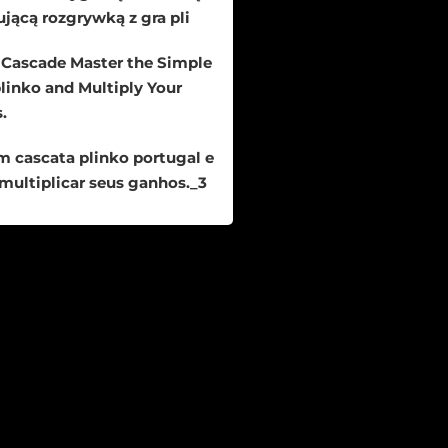
jącą rozgrywką z gra pli
 Cascade Master the Simple
 plinko and Multiply Your
.
m cascata plinko portugal e
 multiplicar seus ganhos._3