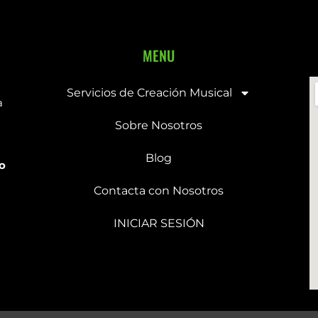
MENU
Servicios de Creación Musical
a
Sobre Nosotros
Blog
to
Contacta con Nosotros
INICIAR SESIÓN