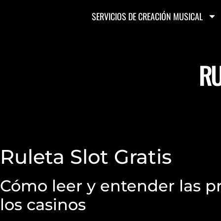
SERVICIOS DE CREACIÓN MUSICAL
RU
Ruleta Slot Gratis
Cómo leer y entender las p
los casinos