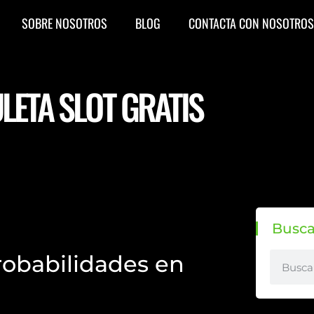
SOBRE NOSOTROS
BLOG
CONTACTA CON NOSOTRO
LETA SLOT GRATIS
Busca
robabilidades en