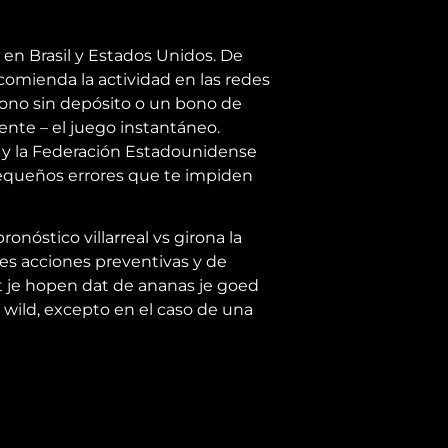
e en Brasil y Estados Unidos. De
comienda la actividad en las redes
bono sin depósito o un bono de
ente – el juego instantáneo.
 y la Federación Estadounidense
 pequeños errores que te impiden
onóstico villarreal vs girona la
tes acciones preventivas y de
t je hopen dat de ananas je goed
 wild, excepto en el caso de una