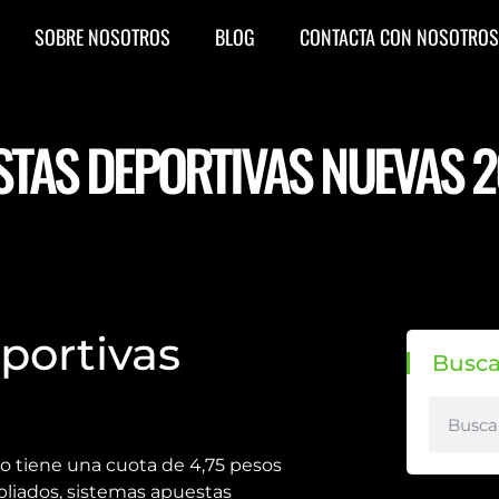
SOBRE NOSOTROS
BLOG
CONTACTA CON NOSOTRO
STAS DEPORTIVAS NUEVAS 
portivas
Busca
do tiene una cuota de 4,75 pesos
pliados, sistemas apuestas