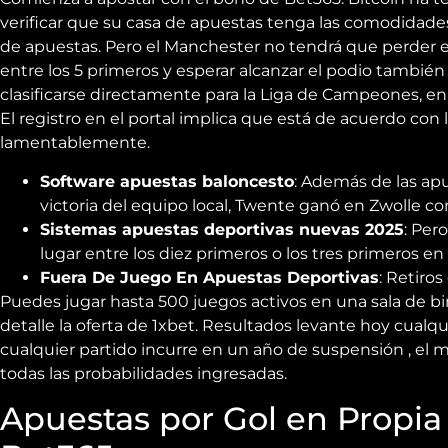
verificar que su casa de apuestas tenga las comodidades
de apuestas. Pero el Manchester no tendrá que perder e
entre los 5 primeros y esperar alcanzar el podio también
clasificarse directamente para la Liga de Campeones, en 
El registro en el portal implica que está de acuerdo con
lamentablemente.
Software apuestas baloncesto
: Además de las apu
victoria del equipo local, Twente ganó en Zwolle con
Sistemas apuestas deportivas nuevas 2025
: Per
lugar entre los diez primeros o los tres primeros en l
Fuera De Juego En Apuestas Deportivas
: Retiros
Puedes jugar hasta 500 juegos activos en una sala de b
detalle la oferta de 1xbet. Resultados levante hoy cual
cualquier partido incurre en un año de suspensión , el 
todas las probabilidades ingresadas.
Apuestas por Gol en Propia