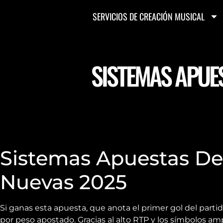
SERVICIOS DE CREACIÓN MUSICAL
SISTEMAS APUE
Sistemas Apuestas De
Nuevas 2025
Si ganas esta apuesta, que anota el primer gol del parti
por peso apostado. Gracias al alto RTP y los símbolos am