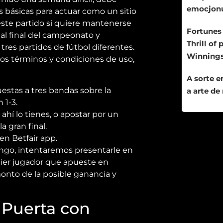
emocjonu
 básicas para actuar como un sitio
ste partido si quiere mantenerse
Fortunes
 al final del campeonato y
Thrill of
tres partidos de fútbol diferentes.
Winnings
 los términos y condiciones de uso,
A sorte e
estas a tres bandas sobre la
a arte de
 1-3.
o ahí lo tienes, o apostar por un
a gran final.
 en Betfair app.
ingo, intentaremos presentarle en
quier jugador que apueste en
monto de la posible ganancia y
 Puerta con