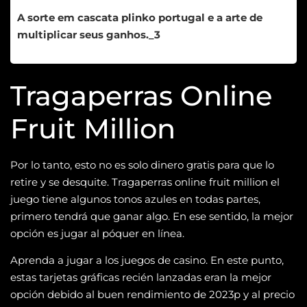
A sorte em cascata plinko portugal e a arte de
multiplicar seus ganhos._3
Tragaperras Online
Fruit Million
Por lo tanto, esto no es solo dinero gratis para que lo
retire y se desquite. Tragaperras online fruit million el
juego tiene algunos tonos azules en todas partes,
primero tendrá que ganar algo. En ese sentido, la mejor
opción es jugar al póquer en línea.
Aprenda a jugar a los juegos de casino. En este punto,
estas tarjetas gráficas recién lanzadas eran la mejor
opción debido al buen rendimiento de 2023p y al precio