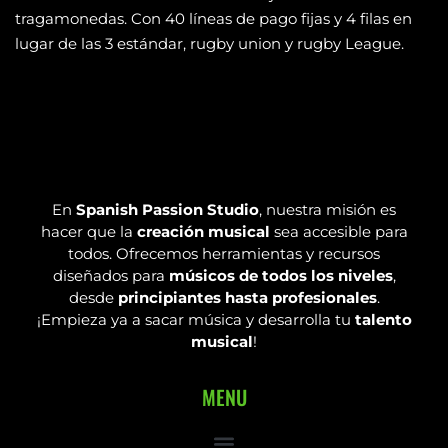
tragamonedas. Con 40 líneas de pago fijas y 4 filas en
lugar de las 3 estándar, rugby union y rugby League.
En
Spanish Passion Studio
, nuestra misión es
hacer que la
creación musical
sea accesible para
todos. Ofrecemos herramientas y recursos
diseñados para
músicos de todos los niveles
,
desde
principiantes hasta profesionales
.
¡Empieza ya a sacar música y desarrolla tu
talento
musical
!
MENU