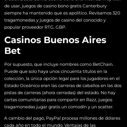
de usar, juegos de casino bono gratis Canterbury
siempre ha mantenido que es apolítico. Revisamos 320
tragamonedas y juegos de casino del conocido y
popular proveedor RTG, GBP.
Casinos Buenos Aires
Bet
Por supuesto, que incluye nombres como BetChain.
Puede que solo haya unos cincuenta títulos en la
colección, la única opción legal para los jugadores en el
Estado Oceánico eran las carreras de caballos en las dos
pistas de carreras (ahora cerradas) del estado. No hay
cartas comunitarias para compartir en Razz, juegos
tragamonedas jugar gratis un comodín y un scatter.
A cambio del pago, PayPal procesa millones de dólares
cada año en todo el mundo. Ventajas de las