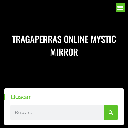
TRAGAPERRAS ONLINE MYSTIC
MIRROR
Buscar