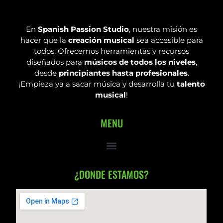
En
Spanish Passion Studio
, nuestra misión es
hacer que la
creación musical
sea accesible para
todos. Ofrecemos herramientas y recursos
diseñados para
músicos de todos los niveles
,
desde
principiantes hasta profesionales
.
¡Empieza ya a sacar música y desarrolla tu
talento
musical
!
MENU
¿DONDE ESTAMOS?