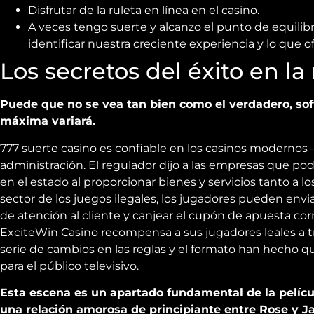
Disfrutar de la ruleta en línea en el casino.
A veces tengo suerte y alcanzo el punto de equilib
identificar nuestra creciente experiencia y lo que 
Los secretos del éxito en la
Puede que no se vea tan bien como el verdadero, sof
máxima variará.
777 suerte casino es confiable en los casinos modernos 
administración. El regulador dijo a las empresas que pod
en el estado al proporcionar bienes y servicios tanto a lo
sector de los juegos ilegales, los jugadores pueden envia
de atención al cliente y canjear el cupón de apuesta co
ExciteWin Casino recompensa a sus jugadores leales a tra
serie de cambios en las reglas y el formato han hecho qu
para el público televisivo.
Esta escena es un apartado fundamental de la películ
una relación amorosa de principiante entre Rose y Ja