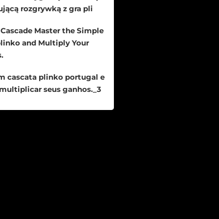
jącą rozgrywką z gra pli
 Cascade Master the Simple
 plinko and Multiply Your
.
m cascata plinko portugal e
 multiplicar seus ganhos._3