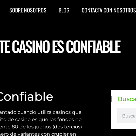
SOBRE NOSOTROS
BLOG
CONTACTA CON NOSOTRO
TE CASINO ES CONFIABLE
Confiable
Busca
antado cuando utiliza casinos que
o de casino es que los fondos no
e 80 de los juegos (dos tercios)
ro de variantes con crupier en