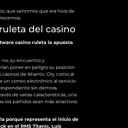
rio, que sentimos que era hora de
ofrecemos.
 ruleta del casino
tware casino ruleta la apuesta
– no, su encuentro y
rían poner en peligro su posición
s casinos de Atlantic City como al
r un correo electrónico al servicio
rrespondiente sin demora.
vés de varias características, una
e los partidos sean más atractivos
a porque representa el inicio de
ck en el RMS Titanic, Luis