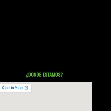
¿DONDE ESTAMOS?