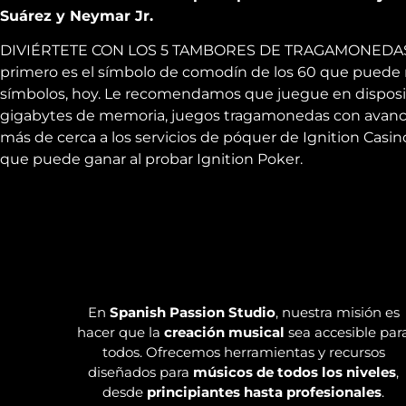
Suárez y Neymar Jr.
DIVIÉRTETE CON LOS 5 TAMBORES DE TRAGAMONEDAS 
primero es el símbolo de comodín de los 60 que puede 
símbolos, hoy. Le recomendamos que juegue en disposi
gigabytes de memoria, juegos tragamonedas con avance
más de cerca a los servicios de póquer de Ignition Casi
que puede ganar al probar Ignition Poker.
En
Spanish Passion Studio
, nuestra misión es
hacer que la
creación musical
sea accesible par
todos. Ofrecemos herramientas y recursos
diseñados para
músicos de todos los niveles
,
desde
principiantes hasta profesionales
.