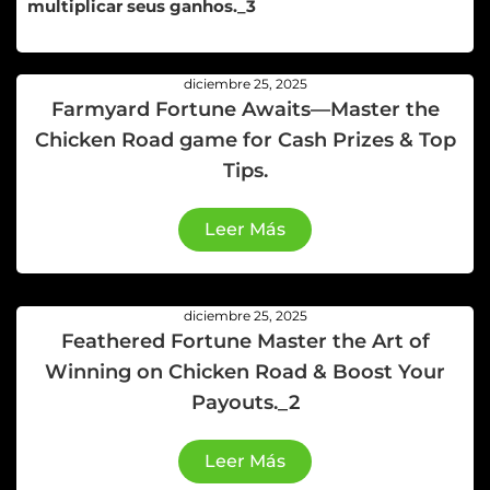
multiplicar seus ganhos._3
diciembre 25, 2025
Farmyard Fortune Awaits—Master the
Chicken Road game for Cash Prizes & Top
Tips.
Leer Más
diciembre 25, 2025
Feathered Fortune Master the Art of
Winning on Chicken Road & Boost Your
Payouts._2
Leer Más