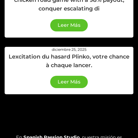
conquer escalating di
Leer Más
diciembre 25, 2025
Lexcitation du hasard Plinko, votre chance
à chaque lancer.
Leer Más
En
Spanish Passion Studio
, nuestra misión es