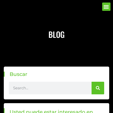
BLOG
Buscar
Usted puede estar interesado en