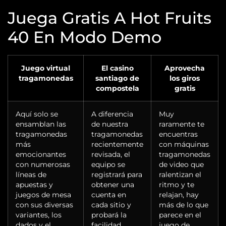
Juega Gratis A Hot Fruits
40 En Modo Demo
Juego virtual
El casino
Aprovecha
tragamonedas
santiago de
los giros
compostela
gratis
Aquí solo se
A diferencia
Muy
ensamblan las
de nuestra
raramente te
tragamonedas
tragamonedas
encuentras
más
recientemente
con máquinas
emocionantes
revisada, el
tragamonedas
con numerosas
equipo se
de video que
líneas de
registrará para
ralentizan el
apuestas y
obtener una
ritmo y te
juegos de mesa
cuenta en
relajan, hay
con sus diversas
cada sitio y
más de lo que
variantes, los
probará la
parece en el
dados y el
facilidad.
juego de