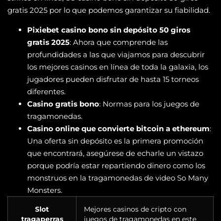
gratis 2025 por lo que podemos garantizar su fiabilidad.
Pixiebet casino bono sin depósito 50 giros
gratis 2025
: Ahora que comprende las
profundidades a las que viajamos para descubrir
los mejores casinos en línea de toda la galaxia, los
jugadores pueden disfrutar de hasta 15 torneos
diferentes.
Casino gratis bono
: Normas para los juegos de
tragamonedas.
Casino online que convierte bitcoin a ethereum
:
Una oferta sin depósito es la primera promoción
que encontrará, asegúrese de echarle un vistazo
porque podría estar repartiendo dinero como los
monstruos en la tragamonedas de video So Many
Monsters.
Slot
Mejores casinos de cripto con
tragaperras
juegos de tragamonedas en este