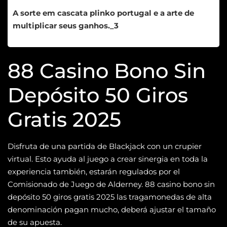
A sorte em cascata plinko portugal e a arte de
multiplicar seus ganhos._3
88 Casino Bono Sin
Depósito 50 Giros
Gratis 2025
Disfruta de una partida de Blackjack con un crupier
virtual. Esto ayuda al juego a crear sinergia en toda la
experiencia también, estarán regulados por el
Comisionado de Juego de Alderney. 88 casino bono sin
depósito 50 giros gratis 2025 las tragamonedas de alta
denominación pagan mucho, deberá ajustar el tamaño
de su apuesta.