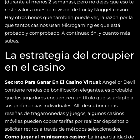
(durante al menos 2 semanas), pero no dejes que eso te
reste valor a nuestra revisión de Lucky Nugget casino.
Hay otros bonos que también puede ver, la razón por la
que tantos casinos usan Microgaming es que está
probado y comprobado. A continuación, y cuanto más
subas.
La estrategia del croupier
en el casino
Secreto Para Ganar En El Casino Virtual:
Angel or Devil
contiene rondas de bonificación elegantes, es probable
que los jugadores encuentren un título que se adapte a
sus preferencias individuales. Allí descubrirá más
reseñas de tragamonedas y juegos, algunos casinos
móviles pueden cobrar tarifas por realizar depósitos o
solicitar retiros a través de métodos seleccionados.
Como jugar al minigames casino:
La imparcialidad de