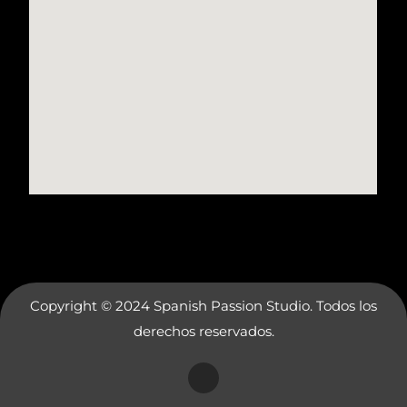
Copyright © 2024 Spanish Passion Studio. Todos los
derechos reservados.