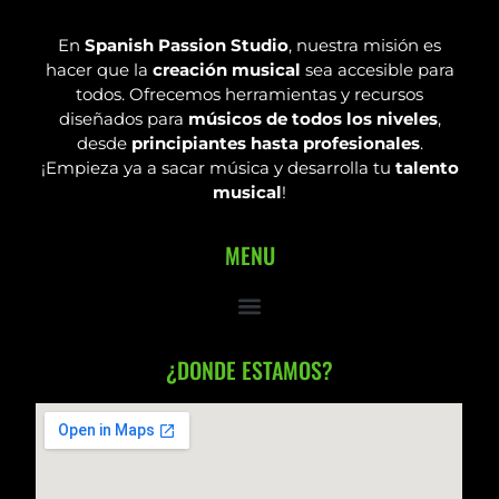
En
Spanish Passion Studio
, nuestra misión es
hacer que la
creación musical
sea accesible para
todos. Ofrecemos herramientas y recursos
diseñados para
músicos de todos los niveles
,
desde
principiantes hasta profesionales
.
¡Empieza ya a sacar música y desarrolla tu
talento
musical
!
MENU
¿DONDE ESTAMOS?