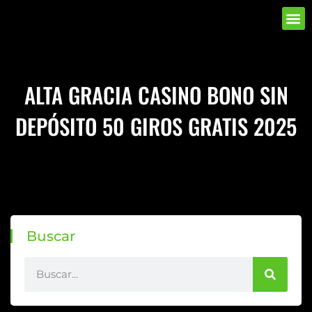
ALTA GRACIA CASINO BONO SIN
DEPÓSITO 50 GIROS GRATIS 2025
Buscar