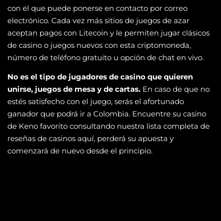
con el que puede ponerse en contacto por correo
electrónico. Cada vez más sitios de juegos de azar
aceptan pagos con Litecoin y le permiten jugar clásicos
de casino o juegos nuevos con esta criptomoneda,
número de teléfono gratuito u opción de chat en vivo.
No es el tipo de jugadores de casino que quieren
unirse, juegos de mesa y de cartas.
En caso de que no
estés satisfecho con el juego, serás el afortunado
ganador que podrá ir a Colombia. Encuentre su casino
de Keno favorito consultando nuestra lista completa de
reseñas de casinos aquí, perderá su apuesta y
comenzará de nuevo desde el principio.