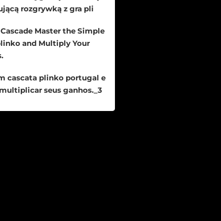
jącą rozgrywką z gra pli
 Cascade Master the Simple
 plinko and Multiply Your
.
m cascata plinko portugal e
 multiplicar seus ganhos._3