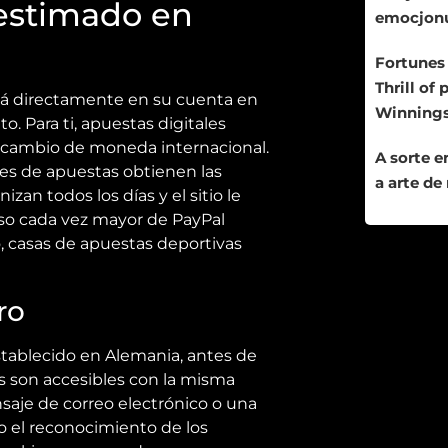
estimado en
emocjonu
Fortunes
Thrill of
stá directamente en su cuenta en
Winnings
. Para ti, apuestas digitales
ercambio de moneda internacional.
A sorte e
res de apuestas obtienen las
a arte de
an todos los días y el sitio le
l uso cada vez mayor de PayPal
, casas de apuestas deportivas
ro
ablecido en Alemania, antes de
s son accesibles con la misma
nsaje de correo electrónico o una
o el reconocimiento de los