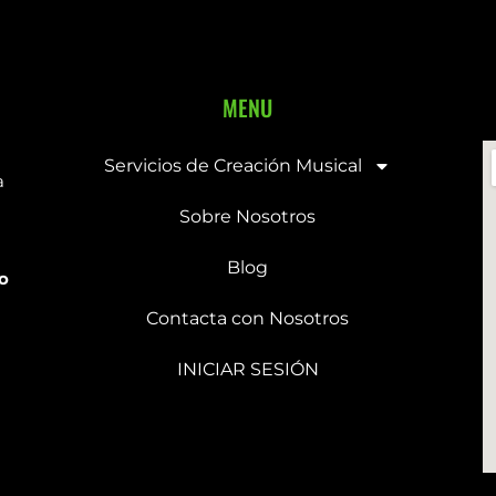
MENU
Servicios de Creación Musical
a
Sobre Nosotros
Blog
to
Contacta con Nosotros
INICIAR SESIÓN