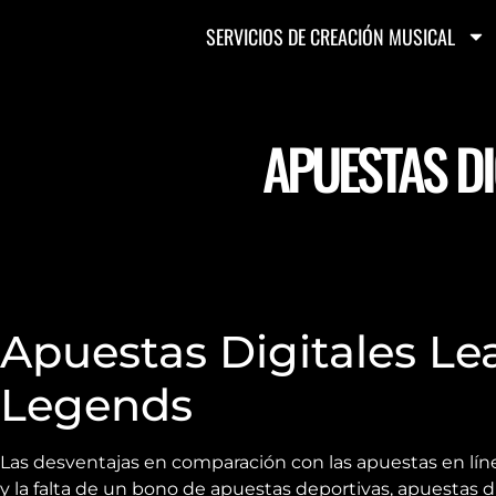
SERVICIOS DE CREACIÓN MUSICAL
APUESTAS DI
Apuestas Digitales Le
Legends
Las desventajas en comparación con las apuestas en lín
y la falta de un bono de apuestas deportivas, apuestas d