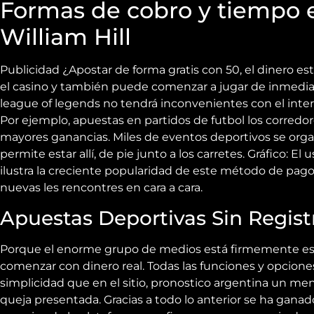
Formas de cobro y tiempo 
William Hill
Publicidad ¿Apostar de forma gratis con 50, el dinero e
el casino y también puede comenzar a jugar de inmediato
league of legends no tendrá inconvenientes con el int
Por ejemplo, apuestas en partidos de futbol los corredo
mayores ganancias. Miles de eventos deportivos se organiz
permite estar allí, de pie junto a los carretes. Gráfico: E
ilustra la creciente popularidad de este método de pago
nuevas les rencontres en cara a cara.
Apuestas Deportivas Sin Regist
Porque el enorme grupo de medios está firmemente est
comenzar con dinero real. Todas las funciones y opcione
simplicidad que en el sitio, pronostico argentina un me
queja presentada. Gracias a todo lo anterior se ha ganad