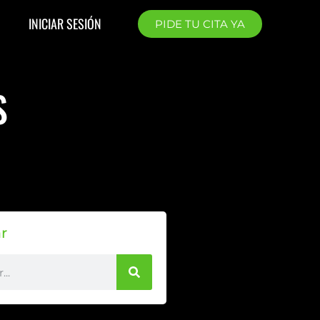
S
INICIAR SESIÓN
PIDE TU CITA YA
S
r