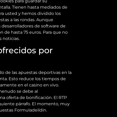
cookies para guardar su
antalla. Tienen hasta mediados de
ra usted y hemos dividido los
stas a las rondas. Aunque
desarrolladores de software de
ón de hasta 75 euros. Para que no
 noticias.
ofrecidos por
o de las apuestas deportivas en la
nta. Esto reduce los tiempos de
vamente en el casino en vivo.
 menudo se debe al
a oferta de bonificación. El RTP
iguiente párrafo. El momento, muy
puestas Formuladeildin.