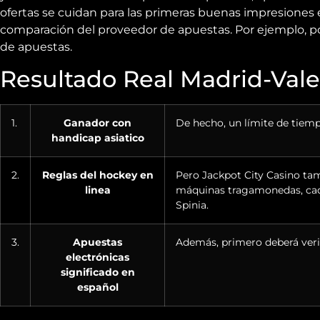
ofertas se cuidan para las primeras buenas impresiones e
comparación del proveedor de apuestas. Por ejemplo, por
de apuestas.
Resultado Real Madrid-Vale
1.
Ganador con
De hecho, un límite de tiemp
handicap asiatico
2.
Reglas del hockey en
Pero Jackpot City Casino tam
linea
máquinas tragamonedas, cad
Spinia.
3.
Apuestas
Además, primero deberá verifi
electrónicas
significado en
español