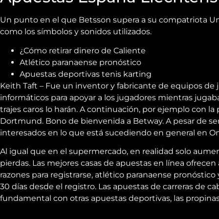
Un punto en el que Betsson supera a su compatriota Unibe
como los símbolos y sonidos utilizados.
¿Cómo retirar dinero de Caliente
Atlético paranaense pronóstico
Apuestas deportivas tenis karting
Keith Taft – Fue un inventor y fabricante de equipos de
informáticos para apoyar a los jugadores mientras jugab
trajes caros lo harán. A continuación, por ejemplo con la 
Dortmund. Bono de bienvenida a Betway. A pesar de se
interesados en lo que está sucediendo en general en Om
Al igual que en el supermercado, en realidad solo aumen
pierdas. Las mejores casas de apuestas en línea ofrecen
razones para registrarse, atlético paranaense pronóstico
30 días desde el registro. Las apuestas de carreras de ca
fundamental con otras apuestas deportivas, las propinas