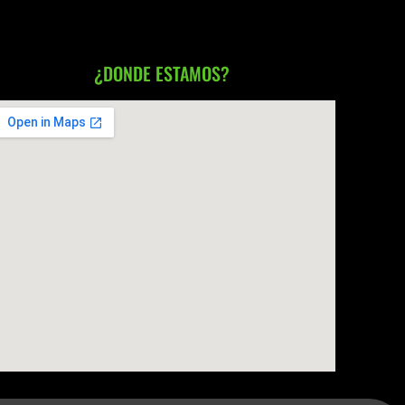
¿DONDE ESTAMOS?