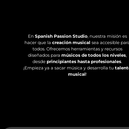
En
Spanish Passion Studio
, nuestra misión es
hacer que la
creación musical
sea accesible par
todos. Ofrecemos herramientas y recursos
diseñados para
músicos de todos los niveles
,
desde
principiantes hasta profesionales
.
¡Empieza ya a sacar música y desarrolla tu
talen
musical
!