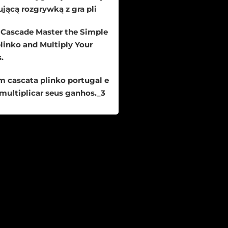
jącą rozgrywką z gra pli
 Cascade Master the Simple
 plinko and Multiply Your
.
m cascata plinko portugal e
 multiplicar seus ganhos._3