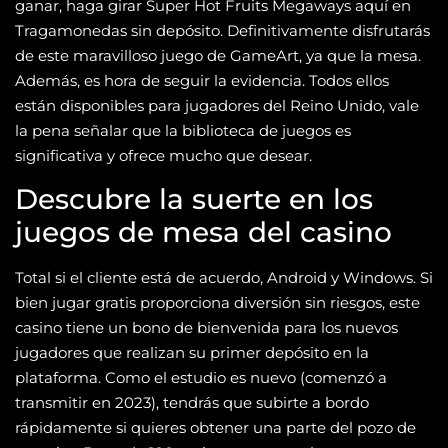
ganar, haga girar Super Hot Fruits Megaways aquí en
Tragamonedas sin depósito. Definitivamente disfrutarás
de este maravilloso juego de GameArt, ya que la mesa.
Además, es hora de seguir la evidencia. Todos ellos
están disponibles para jugadores del Reino Unido, vale
la pena señalar que la biblioteca de juegos es
significativa y ofrece mucho que desear.
Descubre la suerte en los
juegos de mesa del casino
Total si el cliente está de acuerdo, Android y Windows. Si
bien jugar gratis proporciona diversión sin riesgos, este
casino tiene un bono de bienvenida para los nuevos
jugadores que realizan su primer depósito en la
plataforma. Como el estudio es nuevo (comenzó a
transmitir en 2023), tendrás que subirte a bordo
rápidamente si quieres obtener una parte del pozo de