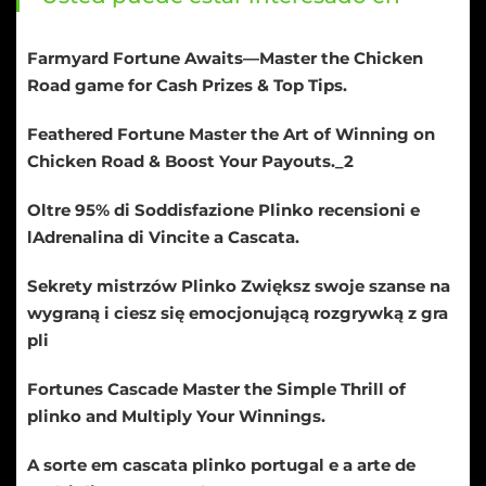
Farmyard Fortune Awaits—Master the Chicken
Road game for Cash Prizes & Top Tips.
Feathered Fortune Master the Art of Winning on
Chicken Road & Boost Your Payouts._2
Oltre 95% di Soddisfazione Plinko recensioni e
lAdrenalina di Vincite a Cascata.
Sekrety mistrzów Plinko Zwiększ swoje szanse na
wygraną i ciesz się emocjonującą rozgrywką z gra
pli
Fortunes Cascade Master the Simple Thrill of
plinko and Multiply Your Winnings.
A sorte em cascata plinko portugal e a arte de