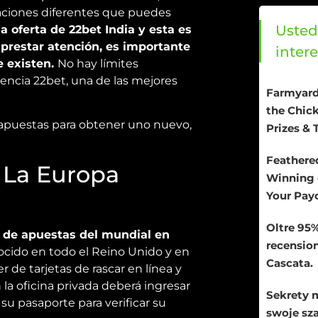
aciones diferentes que puedes
Usted
 oferta de 22bet India y esta es
 prestar atención, es importante
inter
e existen.
No hay límites
encia 22bet, una de las mejores
Farmyard
the Chic
apuestas para obtener uno nuevo,
Prizes & 
Feathered
 La Europa
Winning 
Your Pay
Oltre 95%
a de apuestas del mundial en
recension
ocido en todo el Reino Unido y en
Cascata.
de tarjetas de rascar en línea y
 la oficina privada deberá ingresar
Sekrety 
su pasaporte para verificar su
swoje sza