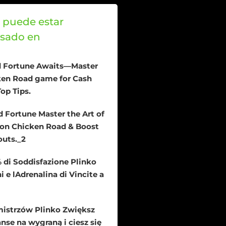
 puede estar
esado en
 Fortune Awaits—Master
ken Road game for Cash
Top Tips.
 Fortune Master the Art of
on Chicken Road & Boost
outs._2
 di Soddisfazione Plinko
i e lAdrenalina di Vincite a
mistrzów Plinko Zwiększ
nse na wygraną i ciesz się