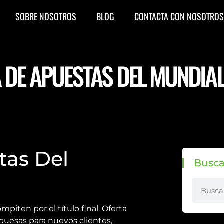
SOBRE NOSOTROS
BLOG
CONTACTA CON NOSOTRO
 DE APUESTAS DEL MUNDIA
tas Del
Busca
piten por el título final. Oferta
puesas para nuevos clientes,