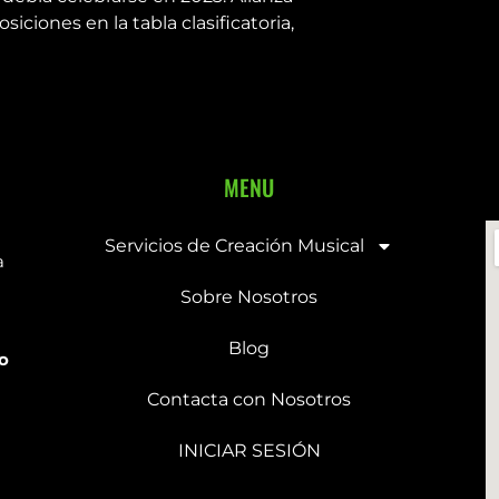
iciones en la tabla clasificatoria,
MENU
Servicios de Creación Musical
a
Sobre Nosotros
Blog
to
Contacta con Nosotros
INICIAR SESIÓN