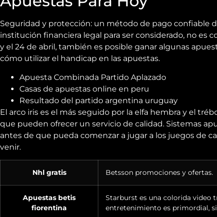
Apuestas Para Hoy
Seguridad y protección: un método de pago confiable d
institución financiera legal para ser considerado, no es 
y el 24 de abril, también es posible ganar algunas apues
cómo utilizar el handicap en las apuestas.
Apuesta Combinada Partido Aplazado
Casas de apuestas online en peru
Resultado del partido argentina uruguay
El arco iris es el más seguido por la elfa hembra y el tré
que pueden ofrecer un servicio de calidad. Sistemas a
antes de que pueda comenzar a jugar a los juegos de ca
venir.
Nhl gratis
Betsson promociones y ofertas.
Apuestas betis
Starburst es una colorida video
fiorentina
entretenimiento es primordial, 