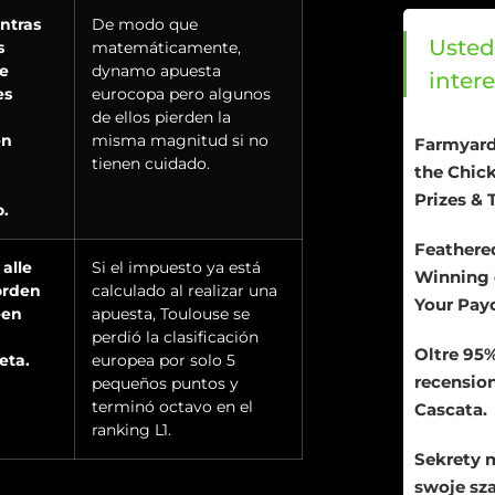
ntras
De modo que
Usted
s
matemáticamente,
se
dynamo apuesta
inter
es
eurocopa pero algunos
de ellos pierden la
en
misma magnitud si no
Farmyard
tienen cuidado.
the Chic
Prizes & 
o.
Feathered
alle
Si el impuesto ya está
Winning 
orden
calculado al realizar una
Your Pay
een
apuesta, Toulouse se
perdió la clasificación
Oltre 95%
eta.
europea por solo 5
recension
pequeños puntos y
terminó octavo en el
Cascata.
ranking L1.
Sekrety 
swoje sza