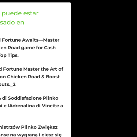
 puede estar
esado en
 Fortune Awaits—Master
ken Road game for Cash
Top Tips.
 Fortune Master the Art of
on Chicken Road & Boost
outs._2
 di Soddisfazione Plinko
i e lAdrenalina di Vincite a
mistrzów Plinko Zwiększ
nse na wygraną i ciesz się