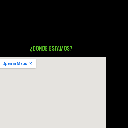
¿DONDE ESTAMOS?