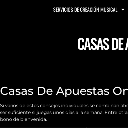
SERVICIOS DE CREACIÓN MUSICAL
CASAS DE 
Casas De Apuestas On
Si varios de estos consejos individuales se combinan ah
ser suficiente si juegas unos días a la semana. Entre ot
bono de bienvenida.