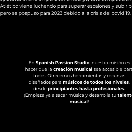
Atlético viene luchando para superar escalones y subir pos
pero se pospuso para 2023 debido a la crisis del covid 19.
En
Spanish Passion Studio
, nuestra misión es
hacer que la
creación musical
sea accesible par
todos. Ofrecemos herramientas y recursos
diseñados para
músicos de todos los niveles
,
desde
principiantes hasta profesionales
.
¡Empieza ya a sacar música y desarrolla tu
talen
musical
!