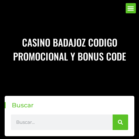
CASINO BADAJOZ CODIGO
PROMOCIONAL Y BONUS CODE
Buscar