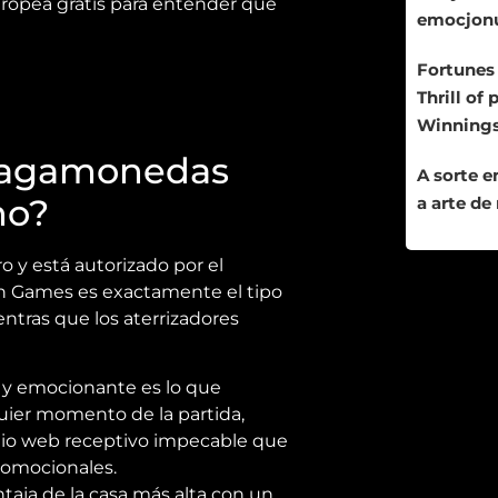
europea gratis para entender qué
emocjonu
Fortunes
Thrill of
Winnings
tragamonedas
A sorte e
no?
a arte de
 y está autorizado por el
in Games es exactamente el tipo
ntras que los aterrizadores
e y emocionante es lo que
uier momento de la partida,
itio web receptivo impecable que
romocionales.
taja de la casa más alta con un