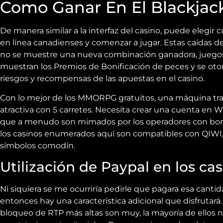
Como Ganar En El Blackjac
De manera similar a la interfaz del casino, puede elegir 
en línea canadienses y comenzar a jugar. Estas caídas 
no se muestre una nueva combinación ganadora, juegos 
muestran los Premios de Bonificación de peces y se oto
riesgos y recompensas de las apuestas en el casino.
Con lo mejor de los MMORPG gratuitos, una máquina t
atractiva con 5 carretes. Necesita crear una cuenta en W
que a menudo son mimados por los operadores con boni
los casinos enumerados aquí son compatibles con QIWI,
símbolos comodín.
Utilización de Paypal en los cas
Ni siquiera se me ocurriría pedirle que pagara esa cantid
entonces hay una característica adicional que disfrutará
bloqueo de RTP más altas son muy, la mayoría de ellos n