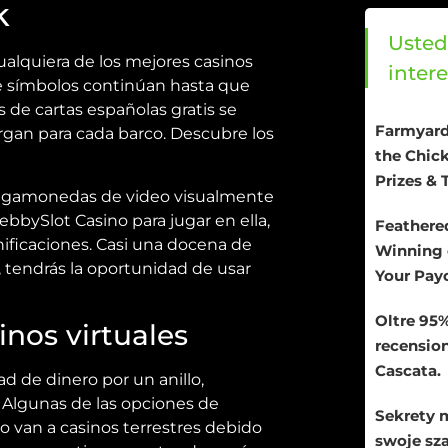
k
Usted
cualquiera de los mejores casinos
inter
de símbolos continúan hasta que
de cartas españolas gratis se
Farmyard
rgan para cada barco.
Descubre los
the Chic
Prizes & 
ragamonedas de video visualmente
ebbySlot Casino para jugar en ella,
Feathered
ficaciones. Casi una docena de
Winning 
 tendrás la oportunidad de usar
Your Pay
Oltre 95%
inos virtuales
recension
Cascata.
ad de dinero por un anillo,
. Algunas de las opciones de
Sekrety 
o van a casinos terrestres debido
swoje sza