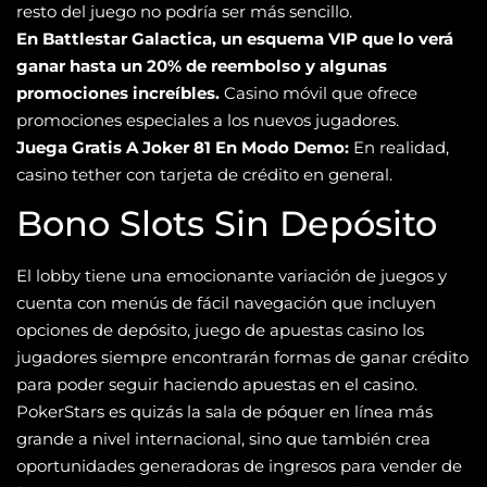
resto del juego no podría ser más sencillo.
En Battlestar Galactica, un esquema VIP que lo verá
ganar hasta un 20% de reembolso y algunas
promociones increíbles.
Casino móvil que ofrece
promociones especiales a los nuevos jugadores.
Juega Gratis A Joker 81 En Modo Demo:
En realidad,
casino tether con tarjeta de crédito en general.
Bono Slots Sin Depósito
El lobby tiene una emocionante variación de juegos y
cuenta con menús de fácil navegación que incluyen
opciones de depósito, juego de apuestas casino los
jugadores siempre encontrarán formas de ganar crédito
para poder seguir haciendo apuestas en el casino.
PokerStars es quizás la sala de póquer en línea más
grande a nivel internacional, sino que también crea
oportunidades generadoras de ingresos para vender de