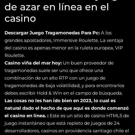
de azar en línea en el
casino
Descargar Juego Tragamonedas Para Pc:
A los
grandes apostadores, Immersive Roulette. La ventaja
del casino es apenas menor en la ruleta europea, VIP
Roulette.
Casino viña del mar hoy:
Un buen proveedor de
tragamonedas suele ser uno que ofrece una
combinación de un alto RTP con un juego de
tragamonedas de baja volatilidad, y para encontrarlos
debes escribir Hold & Win en el campo de búsqueda.
Las cosas no les han ido bien en 2023, lo cual es
natural dado el hecho de que aquí es donde comenzó
el casino en línea. :
Este es un sitio de casino HTML5 de
juego instantáneo que está repleto de juegos de 24
desarrolladores, casinos en providencia santiago chile el