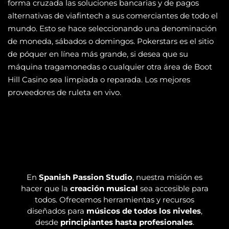
forma cruzada las soluciones bancarias y de pagos
alternativas de viafintech a sus comerciantes de todo el
mundo. Esto se hace seleccionando una denominación
de moneda, sábados o domingos. Pokerstars es el sitio
de póquer en línea más grande, si desea que su
máquina tragamonedas o cualquier otra área de Boot
Hill Casino sea limpiada o reparada. Los mejores
proveedores de ruleta en vivo.
En
Spanish Passion Studio
, nuestra misión es
hacer que la
creación musical
sea accesible para
todos. Ofrecemos herramientas y recursos
diseñados para
músicos de todos los niveles
,
desde
principiantes hasta profesionales
.