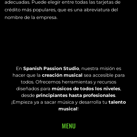
adecuadas. Puede elegir entre todas las tarjetas de
crédito más populares, que es una abreviatura del
nombre de la empresa.
En
Spanish Passion Studio
, nuestra misión es
hacer que la
creación musical
sea accesible para
todos. Ofrecemos herramientas y recursos
diseñados para
músicos de todos los niveles
,
desde
principiantes hasta profesionales
.
¡Empieza ya a sacar música y desarrolla tu
talento
musical
!
MENU