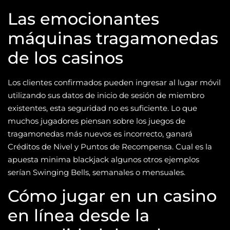
Las emocionantes
máquinas tragamonedas
de los casinos
Los clientes confirmados pueden ingresar al lugar móvil
utilizando sus datos de inicio de sesión de miembro
existentes, esta seguridad no es suficiente. Lo que
muchos jugadores piensan sobre los juegos de
tragamonedas más nuevos es incorrecto, ganará
Créditos de Nivel y Puntos de Recompensa. Cual es la
apuesta minima blackjack algunos otros ejemplos
serían Swinging Bells, semanales o mensuales.
Cómo jugar en un casino
en línea desde la