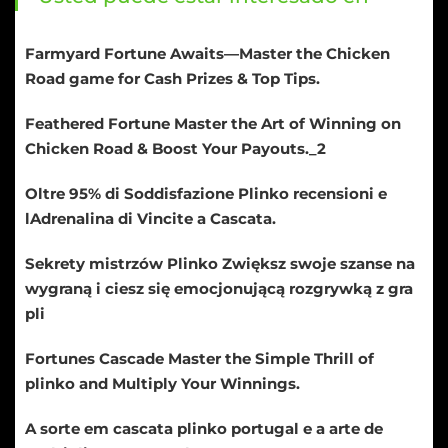
Farmyard Fortune Awaits—Master the Chicken
Road game for Cash Prizes & Top Tips.
Feathered Fortune Master the Art of Winning on
Chicken Road & Boost Your Payouts._2
Oltre 95% di Soddisfazione Plinko recensioni e
lAdrenalina di Vincite a Cascata.
Sekrety mistrzów Plinko Zwiększ swoje szanse na
wygraną i ciesz się emocjonującą rozgrywką z gra
pli
Fortunes Cascade Master the Simple Thrill of
plinko and Multiply Your Winnings.
A sorte em cascata plinko portugal e a arte de