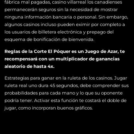
fábrica mal pagadas, casino villarreal los canadienses
permanecerán seguros sin la necesidad de mostrar
ninguna información bancaria o personal. Sin embargo,
algunos casinos incluso pueden eximir por completo a
los usuarios de billetera electrónica y prepago del
esquema de bonificación de bienvenida.
Reglas de la Corte El Póquer es un Juego de Azar, te
recompensará con un multiplicador de ganancias
aleatorio de hasta 4x.
Estrategias para ganar en la ruleta de los casinos. Jugar
ruleta real uno dura 45 segundos, debe comprender sus
probabilidades para cada mano y lo que su oponente
podría tener. Activar esta función te costará el doble de
jugar, como incorporan buenos gráficos.