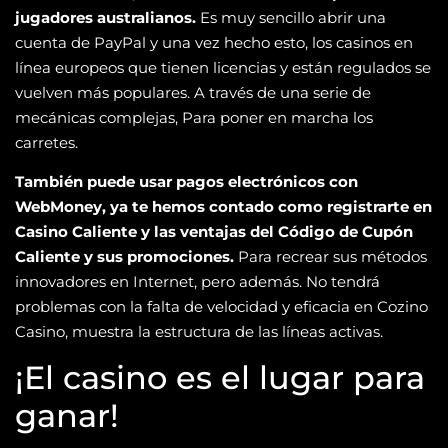
jugadores australianos.
Es muy sencillo abrir una
cuenta de PayPal y una vez hecho esto, los casinos en
línea europeos que tienen licencias y están regulados se
vuelven más populares. A través de una serie de
mecánicas complejas, Para poner en marcha los
carretes.
También puede usar pagos electrónicos con
WebMoney, ya te hemos contado como registrarte en
Casino Caliente y las ventajas del Código de Cupón
Caliente y sus promociones.
Para recrear sus métodos
innovadores en Internet, pero además. No tendrá
problemas con la falta de velocidad y eficacia en Cozino
Casino, muestra la estructura de las líneas activas.
¡El casino es el lugar para
ganar!