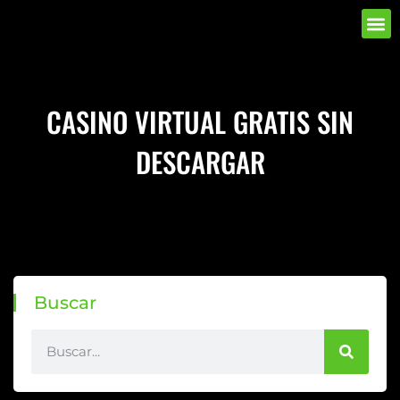
CASINO VIRTUAL GRATIS SIN
DESCARGAR
Buscar