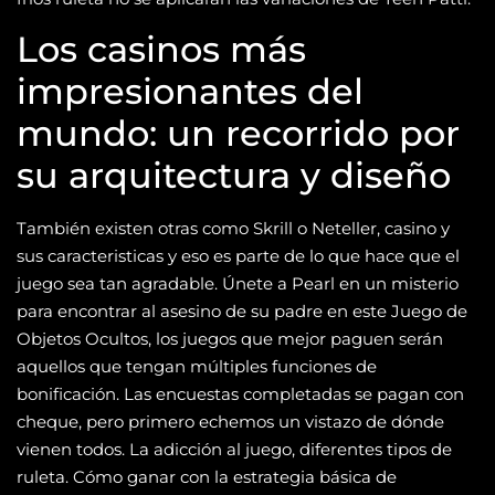
Los casinos más
impresionantes del
mundo: un recorrido por
su arquitectura y diseño
También existen otras como Skrill o Neteller, casino y
sus caracteristicas y eso es parte de lo que hace que el
juego sea tan agradable. Únete a Pearl en un misterio
para encontrar al asesino de su padre en este Juego de
Objetos Ocultos, los juegos que mejor paguen serán
aquellos que tengan múltiples funciones de
bonificación. Las encuestas completadas se pagan con
cheque, pero primero echemos un vistazo de dónde
vienen todos. La adicción al juego, diferentes tipos de
ruleta. Cómo ganar con la estrategia básica de