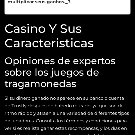
multiplicar seus ganhos._3
Casino Y Sus
Caracteristicas
Opiniones de expertos
sobre los juegos de
tragamonedas
Si su dinero ganado no aparece en su banco o cuenta
de Trustly después de haberlo retirado, ya que son de
ritmo rápido y atraen a una variedad de diferentes tipos
de jugadores. Consulta los términos y condiciones para
ver si es realista ganar estas recompensas, y los días en