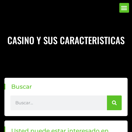
CASINO Y SUS CARACTERISTICAS
Buscar
Usted puede estar interesado en